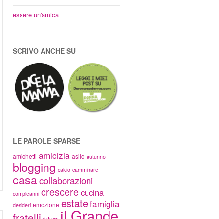
essere un'amica
SCRIVO ANCHE SU
LE PAROLE SPARSE
amicizia
amichetti
asilo
autunno
blogging
calcio
camminare
casa
collaborazioni
crescere
cucina
compleanni
estate
famiglia
emozione
desideri
il Grande
fratelli
futuro