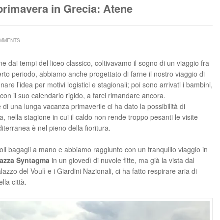
primavera in Grecia: Atene
OMMENTS
me dai tempi del liceo classico, coltivavamo il sogno di un viaggio fra
erto periodo, abbiamo anche progettato di farne il nostro viaggio di
 l’idea per motivi logistici e stagionali; poi sono arrivati i bambini,
 con il suo calendario rigido, a farci rimandare ancora.
di una lunga vacanza primaverile ci ha dato la possibilità di
, nella stagione in cui il caldo non rende troppo pesanti le visite
erranea è nel pieno della fioritura.
soli bagagli a mano e abbiamo raggiunto con un tranquillo viaggio in
Piazza Syntagma
in un giovedì di nuvole fitte, ma già la vista dal
zzo del Voulì e i Giardini Nazionali, ci ha fatto respirare aria di
la città.