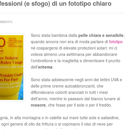
fessioni (e sfogo) di un fototipo chiaro
OMMENTS
Sono stata bambina dalla
pelle chiara e sensibile
,
quando ancora non era di moda parlare di
fototipo
né cospargersi di elevate protezioni solari: mi ci
voleva almeno una settimana per abbandonare
l’ombrellone e la maglietta e dimenticare il prurito
dell’
eritema
.
Sono stata adolescente negli anni dei lettini UVA e
delle prime creme autoabbronzanti, che
diffondevano coloriti aranciati in tutti i mesi
dell’anno, mentre io passavo dal bianco lunare al
rossore
, che fosse per il sole o per il freddo.
ia, in alta montagna o in calette sul mare tutte sole e salsedine,
gni genere di olio da frittura o si coprivano il viso di neve per