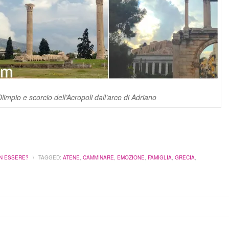
impio e scorcio dell’Acropoli dall’arco di Adriano
N ESSERE?
\
TAGGED:
ATENE
,
CAMMINARE
,
EMOZIONE
,
FAMIGLIA
,
GRECIA
,