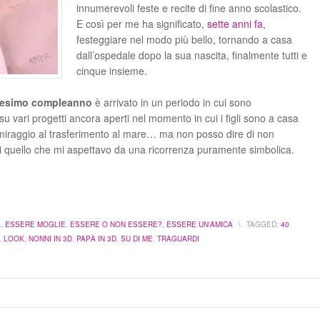
innumerevoli feste e recite di fine anno scolastico.
E così per me ha significato,
sette anni fa
,
festeggiare nel modo più bello, tornando a casa
dall’ospedale dopo la sua nascita, finalmente tutti e
cinque insieme.
esimo compleanno
è arrivato in un periodo in cui sono
 vari progetti ancora aperti nel momento in cui i figli sono a casa
iraggio al trasferimento al mare… ma non posso dire di non
di quello che mi aspettavo da una ricorrenza puramente simbolica.
A
,
ESSERE MOGLIE
,
ESSERE O NON ESSERE?
,
ESSERE UN'AMICA
\
TAGGED:
40
,
LOOK
,
NONNI IN 3D
,
PAPÀ IN 3D
,
SU DI ME
,
TRAGUARDI