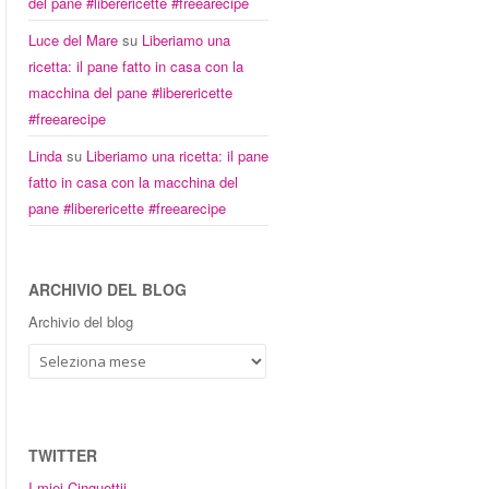
del pane #liberericette #freearecipe
Luce del Mare
su
Liberiamo una
ricetta: il pane fatto in casa con la
macchina del pane #liberericette
#freearecipe
Linda
su
Liberiamo una ricetta: il pane
fatto in casa con la macchina del
pane #liberericette #freearecipe
ARCHIVIO DEL BLOG
Archivio del blog
TWITTER
I miei Cinguettii