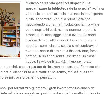
“Stiamo cercando genitori disponibili a
riorganizzare la biblioteca della scuola”
recitava
una delle tante email nella mia casella in un giorno
di fine settembre. Non è la prima volta che,
rispondendo a una mail, rivoluziono la mia vita e,
come negli altri casi, non so nemmeno perché
proprio quel messaggio abbia avuto una sorte
diversa da tanti altri ignorati. Forse perché era
appena ricominciata la scuola e mi sembrava di
avere un sacco di ore a mia disposizione, forse
perché, in un anno senza inserimenti in classi
nuove, l’avvio delle attività mi era sembrato
nto perché, a sentir parlare di libri, non so resistere. Fatto sta che
ora di disponibilità alla mattina” ho scritto, “chissà quali altri
vedrò se mi troverò bene” ho pensato…
esi, per fermarmi a guardare il gran lavoro fatto insieme a
un
 determinate e coraggiose
quanto bastava per la matta impresa in