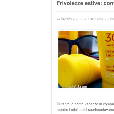
Frivolezze estive: con
30 AGOSTO 2013 15:33
\
BY
LINDA
\
7 C
Durante le prime vacanze in compagn
mentre i miei amici sperimentavano o