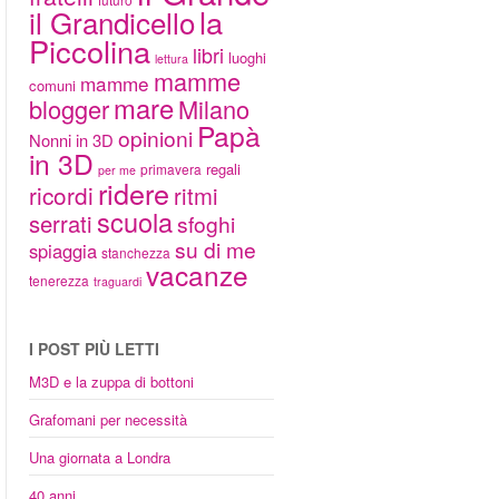
la
il Grandicello
Piccolina
libri
luoghi
lettura
mamme
mamme
comuni
mare
blogger
Milano
Papà
opinioni
Nonni in 3D
in 3D
regali
primavera
per me
ridere
ricordi
ritmi
scuola
serrati
sfoghi
su di me
spiaggia
stanchezza
vacanze
tenerezza
traguardi
I POST PIÙ LETTI
M3D e la zuppa di bottoni
Grafomani per necessità
Una giornata a Londra
40 anni