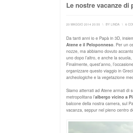
Le nostre vacanze di 
20 MAGGIO 2014 20:55
\
BY
LINDA
\
6 C
Da tanti anni io e Papà in 3D, insie
Atene e il Peloponneso
. Per un c
nozze, ma abbiamo dovuto accantonare
uno dopo l’altro, e anche la scuola,
Finalmente, quest’anno, l’occasione 
organizzare questo viaggio in Grecia
archeologiche e la vegetazione medit
Siamo atterrati ad Atene armati di 
metropolitana l’
albergo vicino a 
balcone della nostra camera, sul Pala
vacanza, seppur nel pieno centro del