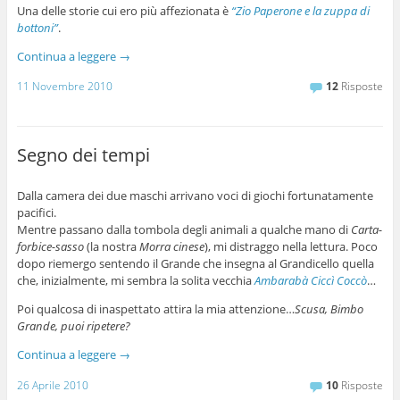
Una delle storie cui ero più affezionata è
“Zio Paperone e la zuppa di
bottoni”
.
Continua a leggere
→
11 Novembre 2010
12
Risposte
Segno dei tempi
Dalla camera dei due maschi arrivano voci di giochi fortunatamente
pacifici.
Mentre passano dalla tombola degli animali a qualche mano di
Carta-
forbice-sasso
(la nostra
Morra cinese
), mi distraggo nella lettura. Poco
dopo riemergo sentendo il Grande che insegna al Grandicello quella
che, inizialmente, mi sembra la solita vecchia
Ambarabà Ciccì Coccò
…
Poi qualcosa di inaspettato attira la mia attenzione…
Scusa, Bimbo
Grande, puoi ripetere?
Continua a leggere
→
26 Aprile 2010
10
Risposte