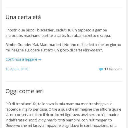
Una certa età
I nostri due piccoli biscazzieri, seduti su un tappeto a gambe
incrociate, macinano partite a carte, fra rubamazzetto e scopa.
Bimbo Grande: “Sai, Mamma: ieri il Nonno mi ha detto che un giorno
mi insegna a giocare a
s’cera
, un gioco di carte
vigevanese
“.
Continua a leggere
→
10 Aprile 2010
17
Risposte
Oggi come ieri
Più di trent’anni fa, tallonavo la mia mamma mentre sbrigava le
faccende in giro per casa. Oltre a qualche immagine che affiora qua e
là, ne conservo chiaro il ricordo: mi figuravo, anzi
ero
anch’io madre
indaffarata di
tanti, ma proprio tanti
bambini, con l’ultimogenito
Giovanni
che mi faceva impazzire e sgridavo in continuazione, una