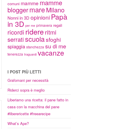
mamme
mamme
comuni
mare
blogger
Milano
Papà
opinioni
Nonni in 3D
in 3D
regali
primavera
per me
ridere
ricordi
ritmi
scuola
serrati
sfoghi
su di me
spiaggia
stanchezza
vacanze
tenerezza
traguardi
I POST PIÙ LETTI
Grafomani per necessità
Riderci sopra è meglio
Liberiamo una ricetta: il pane fatto in
casa con la macchina del pane
#liberericette #freearecipe
What’s Ape?