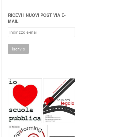
RICEVI I NUOVI POST VIA E-
MAIL
I
n
d
i
r
i
z
z
o
e
-
m
a
i
l