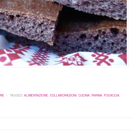
ARE
\
TAGGED:
ALIMENTAZIONE
,
COLLABORAZIONI
,
CUCINA
,
FARINA
,
FOCACCIA
,