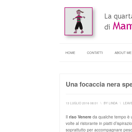
HOME
CONTATTI
ABOUT ME
Una focaccia nera spec
13 LUGLIO 2016 08:01
\
BY
LINDA
\
LEAV
Il
riso Venere
da qualche tempo è uno
volte al ristorante in piatti d’ispir
soprattutto per accompagnare pesce