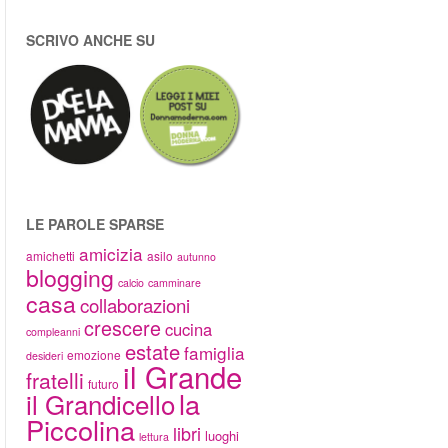
SCRIVO ANCHE SU
LE PAROLE SPARSE
amicizia
amichetti
asilo
autunno
blogging
calcio
camminare
casa
collaborazioni
crescere
cucina
compleanni
estate
famiglia
emozione
desideri
il Grande
fratelli
futuro
la
il Grandicello
Piccolina
libri
luoghi
lettura