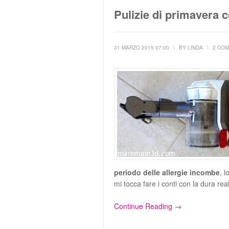
Pulizie di primavera 
31 MARZO 2015 07:00
\
BY
LINDA
\
2 CO
periodo delle allergie incombe
, 
mi tocca fare i conti con la dura rea
Continue Reading →