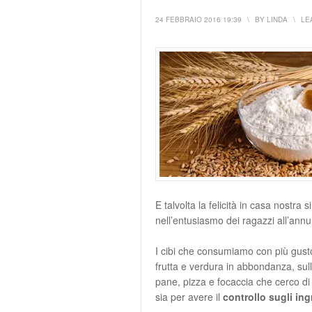
24 FEBBRAIO 2016 19:39
\
BY
LINDA
\
LE
E talvolta la felicità in casa nostra
nell’entusiasmo dei ragazzi all’ann
I cibi che consumiamo con più gust
frutta e verdura in abbondanza, sul
pane, pizza e focaccia che cerco d
sia per avere il
controllo sugli ing