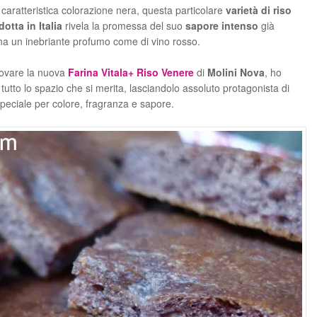
caratteristica colorazione nera, questa particolare
varietà di riso
otta in Italia
rivela la promessa del suo
sapore intenso
già
na un inebriante profumo come di vino rosso.
rovare la nuova
Farina Vitala+ Riso Venere
di
Molini Nova
, ho
tutto lo spazio che si merita, lasciandolo assoluto protagonista di
peciale per colore, fragranza e sapore.