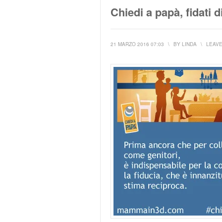
Chiedi a papà, fidati di
21 MARZO 2016 07:03
\
BY
LINDA
\
LEAV