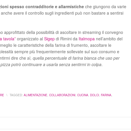
ioni spesso contradditorie e allarmistiche
che giungono da varie
 anche avere il controllo sugli ingredienti può non bastare a sentirsi
approfittato della possibilità di ascoltare in streaming il convegno
a tavola”
organizzato al
Sigep
di Rimini da
Italmopa
nell’ambito del
eglio le caratteristiche della farina di frumento, ascoltare le
erplessità sempre più frequentemente sollevate sul suo consumo e
ntirmi dire che
sì, quella percentuale di farina bianca che uso per
la pizza potrò continuare a usarla senza sentirmi in colpa
.
ARE
\
TAGGED:
ALIMENTAZIONE
,
COLLABORAZIONI
,
CUCINA
,
DOLCI
,
FARINA
,