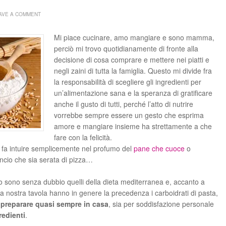
AVE A COMMENT
Mi piace cucinare, amo mangiare e sono mamma,
perciò mi trovo quotidianamente di fronte alla
decisione di cosa comprare e mettere nei piatti e
negli zaini di tutta la famiglia. Questo mi divide fra
la responsabilità di scegliere gli ingredienti per
un’alimentazione sana e la speranza di gratificare
anche il gusto di tutti, perché l’atto di nutrire
vorrebbe sempre essere un gesto che esprima
amore e mangiare insieme ha strettamente a che
fare con la felicità.
 si fa intuire semplicemente nel profumo del
pane che cuoce
o
uncio che sia serata di pizza…
o sono senza dubbio quelli della dieta mediterranea e, accanto a
la nostra tavola hanno in genere la precedenza i carboidrati di pasta,
i
preparare quasi sempre in casa
, sia per soddisfazione personale
redienti
.