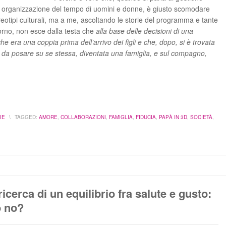
 e organizzazione del tempo di uomini e donne, è giusto scomodare
tereotipi culturali, ma a me, ascoltando le storie del programma e tante
orno, non esce dalla testa che
alla base delle decisioni di una
he era una coppia prima dell’arrivo dei figli e che, dopo, si è trovata
 da posare su se stessa, diventata una famiglia, e sul compagno,
IE
\
TAGGED:
AMORE
,
COLLABORAZIONI
,
FAMIGLIA
,
FIDUCIA
,
PAPÀ IN 3D
,
SOCIETÀ
,
ricerca di un equilibrio fra salute e gusto:
o no?