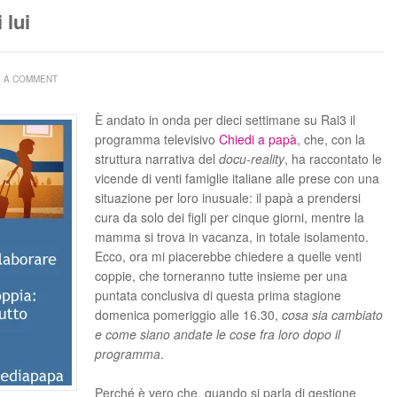
 lui
E A COMMENT
È andato in onda per dieci settimane su Rai3 il
programma televisivo
Chiedi a papà
, che, con la
struttura narrativa del
docu-reality
, ha raccontato le
vicende di venti famiglie italiane alle prese con una
situazione per loro inusuale: il papà a prendersi
cura da solo dei figli per cinque giorni, mentre la
mamma si trova in vacanza, in totale isolamento.
Ecco, ora mi piacerebbe chiedere a quelle venti
coppie, che torneranno tutte insieme per una
puntata conclusiva di questa prima stagione
domenica pomeriggio alle 16.30,
cosa sia cambiato
e come siano andate le cose fra loro dopo il
programma
.
Perché è vero che, quando si parla di gestione