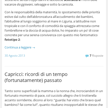
vacanze
da ggiovani
, selvagge e sotto la canicola.
Con le responsabilità della maternità, lo spostamento delle priorità
estive dal culto dell’abbronzatura all’accudimento dei bambini,
l’abitudine al lungo soggiorno al mare in Liguria, a latitudine non
tropicale e con il conforto di comodità da spiaggia attrezzata come
l’ombrellone e la doccia di acqua dolce, ho imparato un po’ di cose
concrete per una serena convivenza con questo mio fantomatico
fototipo 2
:
Continua a leggere
→
30 Agosto 2013
7
Risposte
Capricci: ricordi di un tempo
(fortunatamente) passato
Tanto sono superficiali la mamma o la nonna che, incrociandoti in un
fortunato momento di pace, col cucciolo allegro che ti trotterella
accanto sorridente, dicono al loro: “guarda: hai visto che bravo quel
bambino? fai come lui!”, quanto risultano insopportabili le stesse che