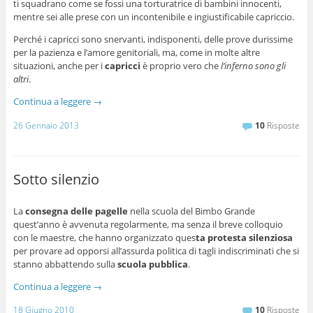
ti squadrano come se fossi una torturatrice di bambini innocenti,
mentre sei alle prese con un incontenibile e ingiustificabile capriccio.
Perché i capricci sono snervanti, indisponenti, delle prove durissime
per la pazienza e l’amore genitoriali, ma, come in molte altre
situazioni, anche per i
capricci
è proprio vero che
l’inferno sono gli
altri
.
Continua a leggere
→
26 Gennaio 2013
10
Risposte
Sotto silenzio
La
consegna delle pagelle
nella scuola del Bimbo Grande
quest’anno è avvenuta regolarmente, ma senza il breve colloquio
con le maestre, che hanno organizzato ques
ta protesta silenziosa
per provare ad opporsi all’assurda politica di tagli indiscriminati che si
stanno abbattendo sulla
scuola pubblica
.
Continua a leggere
→
18 Giugno 2010
10
Risposte