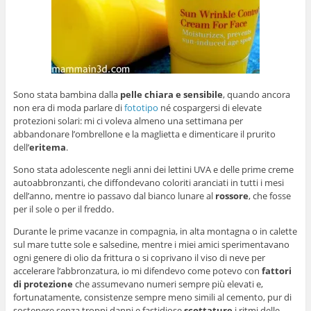
Sono stata bambina dalla
pelle chiara e sensibile
, quando ancora
non era di moda parlare di
fototipo
né cospargersi di elevate
protezioni solari: mi ci voleva almeno una settimana per
abbandonare l’ombrellone e la maglietta e dimenticare il prurito
dell’
eritema
.
Sono stata adolescente negli anni dei lettini UVA e delle prime creme
autoabbronzanti, che diffondevano coloriti aranciati in tutti i mesi
dell’anno, mentre io passavo dal bianco lunare al
rossore
, che fosse
per il sole o per il freddo.
Durante le prime vacanze in compagnia, in alta montagna o in calette
sul mare tutte sole e salsedine, mentre i miei amici sperimentavano
ogni genere di olio da frittura o si coprivano il viso di neve per
accelerare l‘abbronzatura, io mi difendevo come potevo con
fattori
di protezione
che assumevano numeri sempre più elevati e,
fortunatamente, consistenze sempre meno simili al cemento, pur di
sostenere senza troppi danni e fastidiose
scottature
i ritmi delle