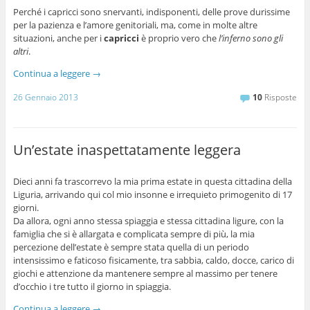
Perché i capricci sono snervanti, indisponenti, delle prove durissime
per la pazienza e l’amore genitoriali, ma, come in molte altre
situazioni, anche per i
capricci
è proprio vero che
l’inferno sono gli
altri
.
Continua a leggere
→
26 Gennaio 2013
10
Risposte
Un’estate inaspettatamente leggera
Dieci anni fa trascorrevo la mia prima estate in questa cittadina della
Liguria, arrivando qui col mio insonne e irrequieto primogenito di 17
giorni.
Da allora, ogni anno stessa spiaggia e stessa cittadina ligure, con la
famiglia che si è allargata e complicata sempre di più, la mia
percezione dell’estate è sempre stata quella di un periodo
intensissimo e faticoso fisicamente, tra sabbia, caldo, docce, carico di
giochi e attenzione da mantenere sempre al massimo per tenere
d’occhio i tre tutto il giorno in spiaggia.
Continua a leggere
→