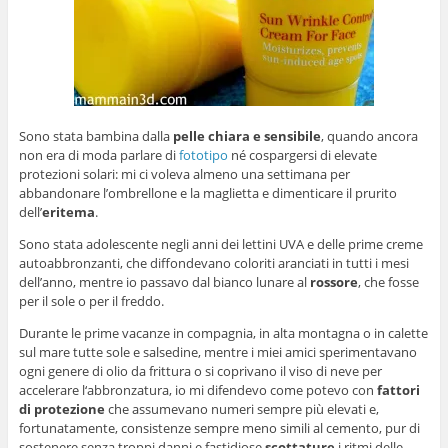
Sono stata bambina dalla
pelle chiara e sensibile
, quando ancora
non era di moda parlare di
fototipo
né cospargersi di elevate
protezioni solari: mi ci voleva almeno una settimana per
abbandonare l’ombrellone e la maglietta e dimenticare il prurito
dell’
eritema
.
Sono stata adolescente negli anni dei lettini UVA e delle prime creme
autoabbronzanti, che diffondevano coloriti aranciati in tutti i mesi
dell’anno, mentre io passavo dal bianco lunare al
rossore
, che fosse
per il sole o per il freddo.
Durante le prime vacanze in compagnia, in alta montagna o in calette
sul mare tutte sole e salsedine, mentre i miei amici sperimentavano
ogni genere di olio da frittura o si coprivano il viso di neve per
accelerare l‘abbronzatura, io mi difendevo come potevo con
fattori
di protezione
che assumevano numeri sempre più elevati e,
fortunatamente, consistenze sempre meno simili al cemento, pur di
sostenere senza troppi danni e fastidiose
scottature
i ritmi delle