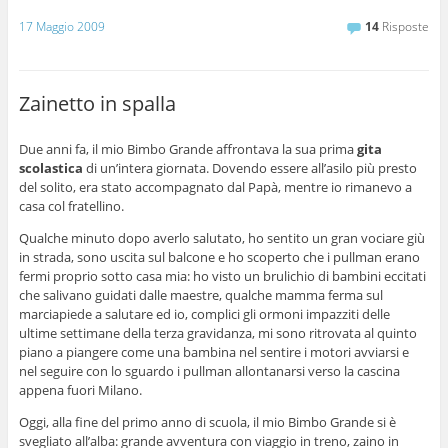
17 Maggio 2009
14
Risposte
Zainetto in spalla
Due anni fa, il mio Bimbo Grande affrontava la sua prima
gita
scolastica
di un’intera giornata. Dovendo essere all’asilo più presto
del solito, era stato accompagnato dal Papà, mentre io rimanevo a
casa col fratellino.
Qualche minuto dopo averlo salutato, ho sentito un gran vociare giù
in strada, sono uscita sul balcone e ho scoperto che i pullman erano
fermi proprio sotto casa mia: ho visto un brulichio di bambini eccitati
che salivano guidati dalle maestre, qualche mamma ferma sul
marciapiede a salutare ed io, complici gli ormoni impazziti delle
ultime settimane della terza gravidanza, mi sono ritrovata al quinto
piano a piangere come una bambina nel sentire i motori avviarsi e
nel seguire con lo sguardo i pullman allontanarsi verso la cascina
appena fuori Milano.
Oggi, alla fine del primo anno di scuola, il mio Bimbo Grande si è
svegliato all’alba: grande avventura con viaggio in treno, zaino in