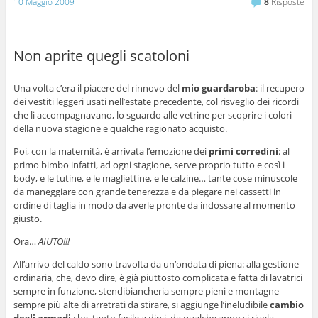
10 Maggio 2009
8
Risposte
Non aprite quegli scatoloni
Una volta c’era il piacere del rinnovo del
mio guardaroba
: il recupero
dei vestiti leggeri usati nell’estate precedente, col risveglio dei ricordi
che li accompagnavano, lo sguardo alle vetrine per scoprire i colori
della nuova stagione e qualche ragionato acquisto.
Poi, con la maternità, è arrivata l’emozione dei
primi corredini
: al
primo bimbo infatti, ad ogni stagione, serve proprio tutto e così i
body, e le tutine, e le magliettine, e le calzine… tante cose minuscole
da maneggiare con grande tenerezza e da piegare nei cassetti in
ordine di taglia in modo da averle pronte da indossare al momento
giusto.
Ora…
AIUTO!!!
All’arrivo del caldo sono travolta da un’ondata di piena: alla gestione
ordinaria, che, devo dire, è già piuttosto complicata e fatta di lavatrici
sempre in funzione, stendibiancheria sempre pieni e montagne
sempre più alte di arretrati da stirare, si aggiunge l’ineludibile
cambio