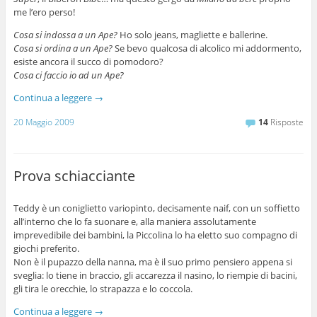
me l’ero perso!
Cosa si indossa a un Ape?
Ho solo jeans, magliette e ballerine.
Cosa si ordina a un Ape?
Se bevo qualcosa di alcolico mi addormento,
esiste ancora il succo di pomodoro?
Cosa ci faccio io ad un Ape?
Continua a leggere
→
20 Maggio 2009
14
Risposte
Prova schiacciante
Teddy è un coniglietto variopinto, decisamente naif, con un soffietto
all’interno che lo fa suonare e, alla maniera assolutamente
imprevedibile dei bambini, la Piccolina lo ha eletto suo compagno di
giochi preferito.
Non è il pupazzo della nanna, ma è il suo primo pensiero appena si
sveglia: lo tiene in braccio, gli accarezza il nasino, lo riempie di bacini,
gli tira le orecchie, lo strapazza e lo coccola.
Continua a leggere
→