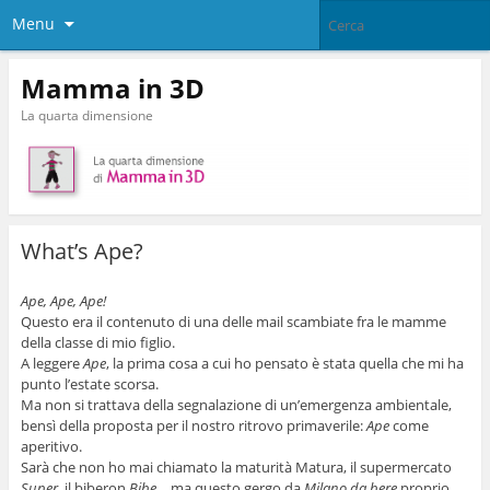
Menu
Mamma in 3D
La quarta dimensione
What’s Ape?
Ape, Ape, Ape!
Questo era il contenuto di una delle mail scambiate fra le mamme
della classe di mio figlio.
A leggere
Ape
, la prima cosa a cui ho pensato è stata quella che mi ha
punto l’estate scorsa.
Ma non si trattava della segnalazione di un’emergenza ambientale,
bensì della proposta per il nostro ritrovo primaverile:
Ape
come
aperitivo.
Sarà che non ho mai chiamato la maturità Matura, il supermercato
Super
, il biberon
Bibe
… ma questo gergo da
Milano da bere
proprio