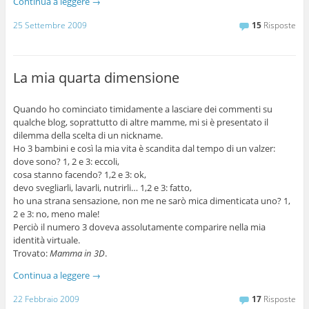
Continua a leggere
→
25 Settembre 2009
15
Risposte
La mia quarta dimensione
Quando ho cominciato timidamente a lasciare dei commenti su
qualche blog, soprattutto di altre mamme, mi si è presentato il
dilemma della scelta di un nickname.
Ho 3 bambini e così la mia vita è scandita dal tempo di un valzer:
dove sono? 1, 2 e 3: eccoli,
cosa stanno facendo? 1,2 e 3: ok,
devo svegliarli, lavarli, nutrirli… 1,2 e 3: fatto,
ho una strana sensazione, non me ne sarò mica dimenticata uno? 1,
2 e 3: no, meno male!
Perciò il numero 3 doveva assolutamente comparire nella mia
identità virtuale.
Trovato:
Mamma in 3D
.
Continua a leggere
→
22 Febbraio 2009
17
Risposte