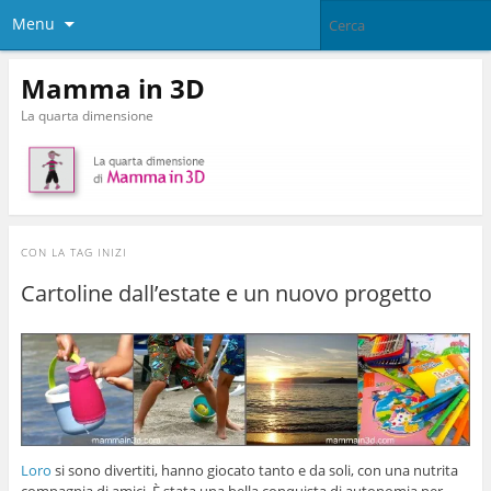
Menu
Mamma in 3D
La quarta dimensione
CON LA TAG
INIZI
Cartoline dall’estate e un nuovo progetto
Loro
si sono divertiti, hanno giocato tanto e da soli, con una nutrita