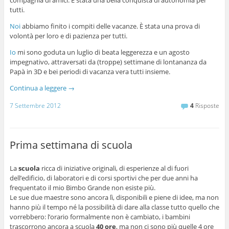
compagnia di amici. È stata una bella conquista di autonomia per
tutti.
Noi
abbiamo finito i compiti delle vacanze. È stata una prova di
volontà per loro e di pazienza per tutti.
Io
mi sono goduta un luglio di beata leggerezza e un agosto
impegnativo, attraversati da (troppe) settimane di lontananza da
Papà in 3D e bei periodi di vacanza vera tutti insieme.
Continua a leggere
→
7 Settembre 2012
4
Risposte
Prima settimana di scuola
La
scuola
ricca di iniziative originali, di esperienze al di fuori
dell’edificio, di laboratori e di corsi sportivi che per due anni ha
frequentato il mio Bimbo Grande non esiste più.
Le sue due maestre sono ancora lì, disponibili e piene di idee, ma non
hanno più il tempo né la possibilità di dare alla classe tutto quello che
vorrebbero: l’orario formalmente non è cambiato, i bambini
trascorrono ancora a scuola
40 ore
, ma non ci sono più quelle 4 ore