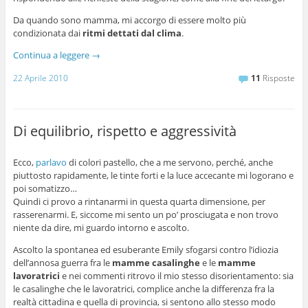
Da quando sono mamma, mi accorgo di essere molto più
condizionata dai
ritmi dettati dal clima
.
Continua a leggere
→
22 Aprile 2010
11
Risposte
Di equilibrio, rispetto e aggressività
Ecco,
parlavo
di colori pastello, che a me servono, perché, anche
piuttosto rapidamente, le tinte forti e la luce accecante mi logorano e
poi somatizzo…
Quindi ci provo a rintanarmi in questa quarta dimensione, per
rasserenarmi. E, siccome mi sento un po’ prosciugata e non trovo
niente da dire, mi guardo intorno e ascolto.
Ascolto la spontanea ed esuberante Emily sfogarsi contro l’idiozia
dell’annosa guerra fra le
mamme casalinghe
e le
mamme
lavoratrici
e nei commenti ritrovo il mio stesso disorientamento: sia
le casalinghe che le lavoratrici, complice anche la differenza fra la
realtà cittadina e quella di provincia, si sentono allo stesso modo