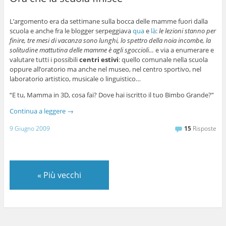
L’argomento era da settimane sulla bocca delle mamme fuori dalla
scuola e anche fra le blogger serpeggiava
qua
e
là
:
le lezioni stanno per
finire, tre mesi di vacanza sono lunghi, lo spettro della noia incombe, la
solitudine mattutina delle mamme è agli sgoccioli…
e via a enumerare e
valutare tutti i possibili
centri estivi
: quello comunale nella scuola
oppure all’oratorio ma anche nel museo, nel centro sportivo, nel
laboratorio artistico, musicale o linguistico…
“E tu, Mamma in 3D, cosa fai? Dove hai iscritto il tuo Bimbo Grande?”
Continua a leggere
→
9 Giugno 2009
15
Risposte
«
Più vecchi