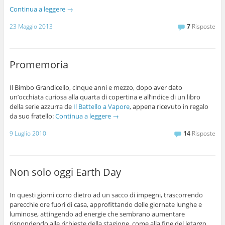
Continua a leggere
→
23 Maggio 2013
7
Risposte
Promemoria
Il Bimbo Grandicello, cinque anni e mezzo, dopo aver dato
un’occhiata curiosa alla quarta di copertina e all’indice di un libro
della serie azzurra de
Il Battello a Vapore
, appena ricevuto in regalo
da suo fratello:
Continua a leggere
→
9 Luglio 2010
14
Risposte
Non solo oggi Earth Day
In questi giorni corro dietro ad un sacco di impegni, trascorrendo
parecchie ore fuori di casa, approfittando delle giornate lunghe e
luminose, attingendo ad energie che sembrano aumentare
rispondendo alle richieste della stagione, come alla fine del letargo.