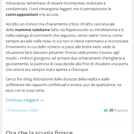
minoranza, lamentano di essere incomprese, svalutate e
condannate. I toni rimangono leggeri, ma si percepiscono le
contrapposizioni
e le accuse.
Ascolto un ironico ma chiaramente critico ritratto caricaturale
delle
mamme talebane
fatto da Raperonzolo su VereMamme e lì,
nella valanga di commenti che seguono, sento salire i toni e, come
sempre accade nelle risse, in cui non si riesce nemmeno a riconoscere
il momento in cui dallo scherzo si passi alle botte vere, vedo la
situazione farsi davvero pesante: l’ironia cede presto il passo agli
insulti, i rinforzi giungono ad armare due schieramenti d’artiglieria e,
giustamente, la padrona di casa decide alla fine di chiudere una porta
che sinora era sempre stata aperta a chiunque.
Cerco fra i blog distrazione dalle durezze della realtà e dalle
sofferenze dei rapporti conflittuali e invece, pur da spettatrice, ne
esco con le ossa rotte.
Continua a leggere
→
13 Novembre 2009
20
Risposte
Ora che la scuola finisce