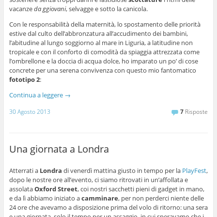
vacanze
da ggiovani
, selvagge e sotto la canicola.
Con le responsabilità della maternità, lo spostamento delle priorità
estive dal culto dell’abbronzatura all’accudimento dei bambini,
l’abitudine al lungo soggiorno al mare in Liguria, a latitudine non
tropicale e con il conforto di comodità da spiaggia attrezzata come
l’ombrellone e la doccia di acqua dolce, ho imparato un po’ di cose
concrete per una serena convivenza con questo mio fantomatico
fototipo 2
:
Continua a leggere
→
30 Agosto 2013
7
Risposte
Una giornata a Londra
Atterrati a
Londra
di venerdì mattina giusto in tempo per la
PlayFest
,
dopo le nostre ore all’evento, ci siamo ritrovati in un’affollata e
assolata
Oxford Street
, coi nostri sacchetti pieni di gadget in mano,
e da lì abbiamo iniziato a
camminare
, per non perderci niente delle
24 ore che avevamo a disposizione prima del volo di ritorno: una sera
e una giornata, solo il tempo per un assaggio, in cui speravamo che i