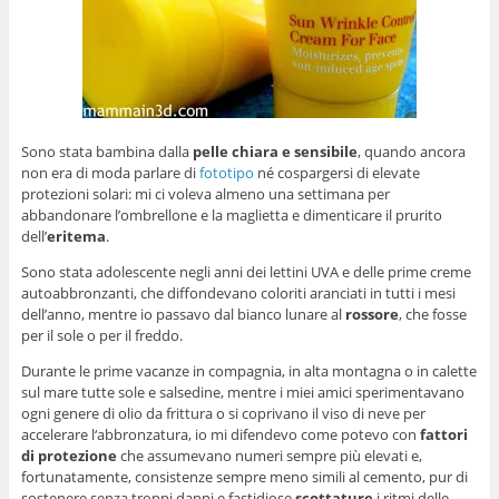
Sono stata bambina dalla
pelle chiara e sensibile
, quando ancora
non era di moda parlare di
fototipo
né cospargersi di elevate
protezioni solari: mi ci voleva almeno una settimana per
abbandonare l’ombrellone e la maglietta e dimenticare il prurito
dell’
eritema
.
Sono stata adolescente negli anni dei lettini UVA e delle prime creme
autoabbronzanti, che diffondevano coloriti aranciati in tutti i mesi
dell’anno, mentre io passavo dal bianco lunare al
rossore
, che fosse
per il sole o per il freddo.
Durante le prime vacanze in compagnia, in alta montagna o in calette
sul mare tutte sole e salsedine, mentre i miei amici sperimentavano
ogni genere di olio da frittura o si coprivano il viso di neve per
accelerare l‘abbronzatura, io mi difendevo come potevo con
fattori
di protezione
che assumevano numeri sempre più elevati e,
fortunatamente, consistenze sempre meno simili al cemento, pur di
sostenere senza troppi danni e fastidiose
scottature
i ritmi delle