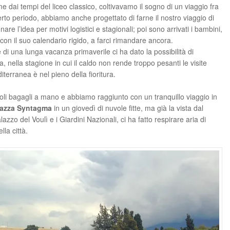
me dai tempi del liceo classico, coltivavamo il sogno di un viaggio fra
erto periodo, abbiamo anche progettato di farne il nostro viaggio di
 l’idea per motivi logistici e stagionali; poi sono arrivati i bambini,
 con il suo calendario rigido, a farci rimandare ancora.
di una lunga vacanza primaverile ci ha dato la possibilità di
, nella stagione in cui il caldo non rende troppo pesanti le visite
erranea è nel pieno della fioritura.
soli bagagli a mano e abbiamo raggiunto con un tranquillo viaggio in
Piazza Syntagma
in un giovedì di nuvole fitte, ma già la vista dal
zzo del Voulì e i Giardini Nazionali, ci ha fatto respirare aria di
la città.