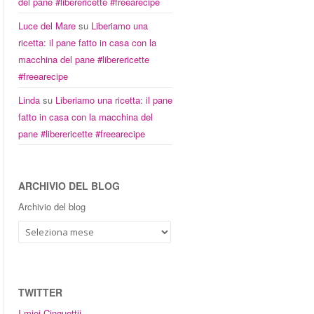
del pane #liberericette #freearecipe
Luce del Mare
su
Liberiamo una
ricetta: il pane fatto in casa con la
macchina del pane #liberericette
#freearecipe
Linda
su
Liberiamo una ricetta: il pane
fatto in casa con la macchina del
pane #liberericette #freearecipe
ARCHIVIO DEL BLOG
Archivio del blog
TWITTER
I miei Cinguettii