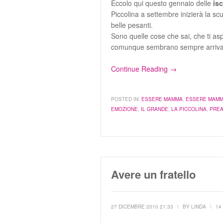
Eccolo qui questo gennaio delle
isc
Piccolina a settembre inizierà la scu
belle pesanti.
Sono quelle cose che sai, che ti as
comunque sembrano sempre arrivare
Continue Reading →
POSTED IN:
ESSERE MAMMA
,
ESSERE MAMM
EMOZIONE
,
IL GRANDE
,
LA PICCOLINA
,
PRE
Avere un fratello
27 DICEMBRE 2010 21:33
\
BY
LINDA
\
14