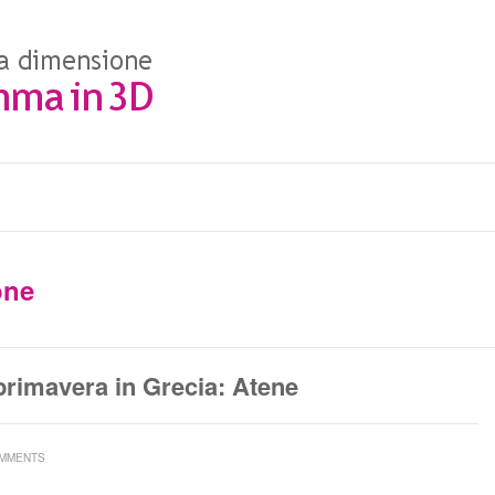
one
primavera in Grecia: Atene
OMMENTS