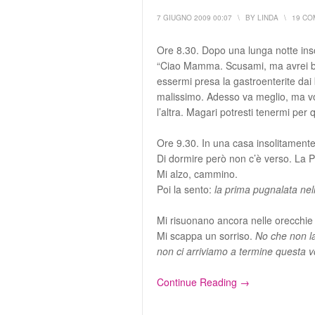
7 GIUGNO 2009 00:07
\
BY
LINDA
\
19 C
Ore 8.30. Dopo una lunga notte ins
“Ciao Mamma. Scusami, ma avrei biso
essermi presa la gastroenterite dai
malissimo. Adesso va meglio, ma vo
l’altra. Magari potresti tenermi per
Ore 9.30. In una casa insolitamente 
Di dormire però non c’è verso. La Pi
Mi alzo, cammino.
Poi la sento:
la prima pugnalata nel
Mi risuonano ancora nelle orecchi
Mi scappa un sorriso.
No che non la
non ci arriviamo a termine questa vo
Continue Reading →