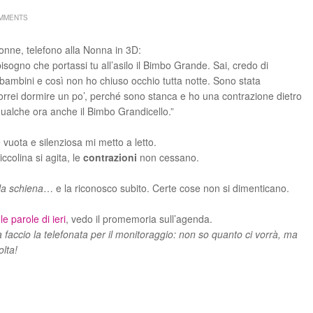
OMMENTS
onne, telefono alla Nonna in 3D:
gno che portassi tu all’asilo il Bimbo Grande. Sai, credo di
 bambini e così non ho chiuso occhio tutta notte. Sono stata
rrei dormire un po’, perché sono stanca e ho una contrazione dietro
 qualche ora anche il Bimbo Grandicello.”
vuota e silenziosa mi metto a letto.
ccolina si agita, le
contrazioni
non cessano.
la schiena
… e la riconosco subito. Certe cose non si dimenticano.
e
le parole di ieri
, vedo il promemoria sull’agenda.
 faccio la telefonata per il monitoraggio: non so quanto ci vorrà, ma
lta!