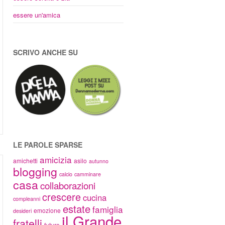
essere un'amica
SCRIVO ANCHE SU
LE PAROLE SPARSE
amicizia
amichetti
asilo
autunno
blogging
calcio
camminare
casa
collaborazioni
crescere
cucina
compleanni
estate
famiglia
emozione
desideri
il Grande
fratelli
futuro