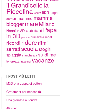
la
il Grandicello
Piccolina
libri
luoghi
lettura
mamme
mamme
comuni
mare
blogger
Milano
Papà
opinioni
Nonni in 3D
in 3D
regali
primavera
per me
ridere
ricordi
ritmi
scuola
serrati
sfoghi
su di me
spiaggia
stanchezza
vacanze
tenerezza
traguardi
I POST PIÙ LETTI
M3D e la zuppa di bottoni
Grafomani per necessità
Una giornata a Londra
40 anni