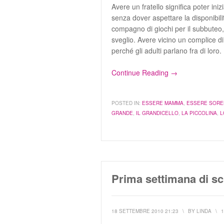
Avere un fratello significa poter in
senza dover aspettare la disponibil
compagno di giochi per il subbuteo, 
sveglio. Avere vicino un complice d
perché gli adulti parlano fra di loro.
Continue Reading →
POSTED IN:
ESSERE MAMMA
,
ESSERE SOREL
GRANDE
,
IL GRANDICELLO
,
LA PICCOLINA
,
L
Prima settimana di s
18 SETTEMBRE 2010 21:23
\
BY
LINDA
\