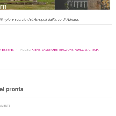
impio e scorcio dell’Acropoli dall’arco di Adriano
N ESSERE?
\
TAGGED:
ATENE
,
CAMMINARE
,
EMOZIONE
,
FAMIGLIA
,
GRECIA
,
ei pronta
MMENTS