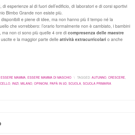
i, di esperienze al di fuori dell’edificio, di laboratori e di corsi sportivi
 mio Bimbo Grande non esiste più.
disponibili e piene di idee, ma non hanno più il tempo né la
o quello che vorrebbero: l’orario formalmente non è cambiato, i bambini
, ma non ci sono più quelle 4 ore di
compresenza delle maestre
uscite e la maggior parte delle
attività extracurricolari
o anche
,
ESSERE MAMMA
,
ESSERE MAMMA DI MASCHIO
\
TAGGED:
AUTUNNO
,
CRESCERE
,
ICELLO
,
INIZI
,
MILANO
,
OPINIONI
,
PAPÀ IN 3D
,
SCUOLA
,
SCUOLA PRIMARIA
o