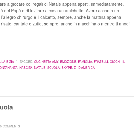
iziare a giocare coi regali di Natale appena aperti, immediatamente,
ità del Papà o di invitare a casa un amichetto. Avere accanto un
l’allegro chirurgo e il calcetto, sempre, anche la mattina appena
i risate, cantate e zuffe, sempre, anche in macchina o mentre ti annoi
LA E ZIA
\
TAGGED:
CUGINETTA AMY
,
EMOZIONE
,
FAMIGLIA
,
FRATELLI
,
GIOCHI
,
IL
ONTANANZA
,
NASCITA
,
NATALE
,
SCUOLA
,
SKYPE
,
ZII D'AMERICA
cuola
10 COMMENTS