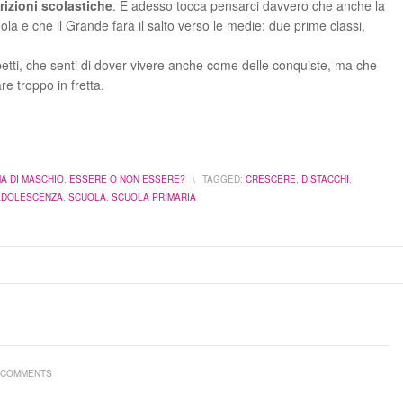
rizioni scolastiche
. E adesso tocca pensarci davvero che anche la
ola e che il Grande farà il salto verso le medie: due prime classi,
petti, che senti di dover vivere anche come delle conquiste, ma che
 troppo in fretta.
A DI MASCHIO
,
ESSERE O NON ESSERE?
\
TAGGED:
CRESCERE
,
DISTACCHI
,
ADOLESCENZA
,
SCUOLA
,
SCUOLA PRIMARIA
 COMMENTS