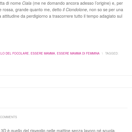
atta di nome
Ciala
(me ne domando ancora adesso l’origine) e, per
tte rossa, grande quanto me, detto
il Ciondolone
, non so se per una
a attitudine da perdigiorno a trascorrere tutto il tempo adagiato sul
ELO DEL FOCOLARE
,
ESSERE MAMMA
,
ESSERE MAMMA DI FEMMINA
\
TAGGED:
 COMMENTS
3D è quello del risveglio nelle mattine senza lavoro né scuola,