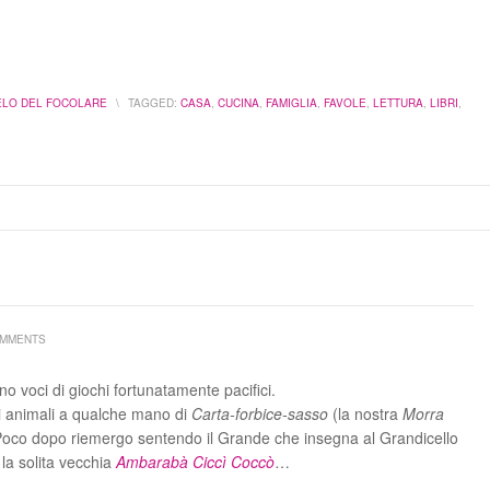
ELO DEL FOCOLARE
\
TAGGED:
CASA
,
CUCINA
,
FAMIGLIA
,
FAVOLE
,
LETTURA
,
LIBRI
,
OMMENTS
o voci di giochi fortunatamente pacifici.
i animali a qualche mano di
Carta-forbice-sasso
(la nostra
Morra
a. Poco dopo riemergo sentendo il Grande che insegna al Grandicello
la solita vecchia
Ambarabà Ciccì Coccò
…