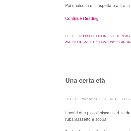
Poi qualcosa di inaspettato attira 
Continue Reading →
POSTED IN:
ESSERE FIGLIA
,
ESSERE IN MEZ
AMICHETTI
,
CALCIO
,
EDUCAZIONE
,
FILASTR
Una certa età
10 APRILE 2010 00:09
\
BY
LINDA
\
17 C
I nostri due piccoli biscazzieri, se
rubamazzetto e scopa.