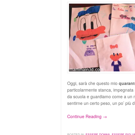
Oggi, sarà che questo mio
quarant
particolarmente stanca, impegnata su
da scuola e guardiamo come a un m
sentirne un certo peso, un po’ più 
Continue Reading →
POSTED IN:
ESSERE DONNA
,
ESSERE FIGLI