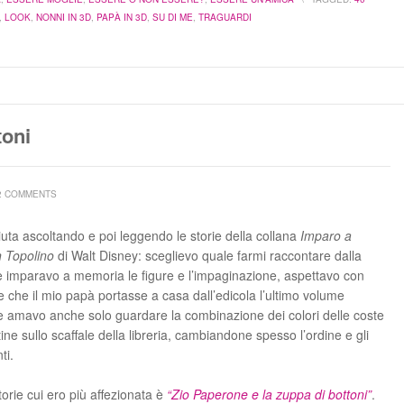
,
LOOK
,
NONNI IN 3D
,
PAPÀ IN 3D
,
SU DI ME
,
TRAGUARDI
toni
2 COMMENTS
uta ascoltando e poi leggendo le storie della collana
Imparo a
n Topolino
di Walt Disney: sceglievo quale farmi raccontare dalla
imparavo a memoria le figure e l’impaginazione, aspettavo con
e che il mio papà portasse a casa dall’edicola l’ultimo volume
e amavo anche solo guardare la combinazione dei colori delle coste
ine sullo scaffale della libreria, cambiandone spesso l’ordine e gli
ti.
torie cui ero più affezionata è
“Zio Paperone e la zuppa di bottoni”
.