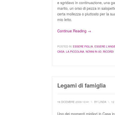
e sgridavo in continuazione, una g
marito, un orso di pezza in salope
certa mollezza o piuttosto per la su
mio letto.
Continue Reading →
POSTED IN:
ESSERE FIGLIA
,
ESSERE L'ANG
CASA
,
LA PICCOLINA
,
NONNI IN 3D
,
RICORDI
Legami di famiglia
18 DICEMBRE 2009 13:41
\
BY
LINDA
\
12
Uno dei momenti migliori in Casa in 