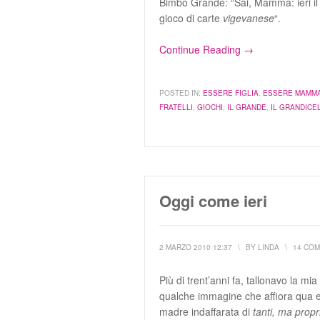
Bimbo Grande: “Sai, Mamma: ieri il
gioco di carte
vigevanese
“.
Continue Reading →
POSTED IN:
ESSERE FIGLIA
,
ESSERE MAMM
FRATELLI
,
GIOCHI
,
IL GRANDE
,
IL GRANDICE
Oggi come ieri
2 MARZO 2010 12:37
\
BY
LINDA
\
14 CO
Più di trent’anni fa, tallonavo la 
qualche immagine che affiora qua e 
madre indaffarata di
tanti, ma propri