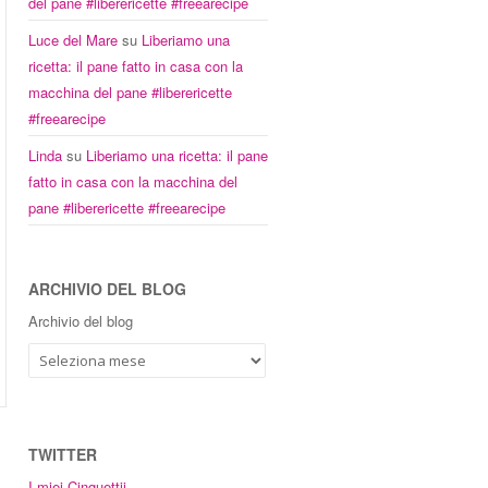
del pane #liberericette #freearecipe
Luce del Mare
su
Liberiamo una
ricetta: il pane fatto in casa con la
macchina del pane #liberericette
#freearecipe
Linda
su
Liberiamo una ricetta: il pane
fatto in casa con la macchina del
pane #liberericette #freearecipe
ARCHIVIO DEL BLOG
Archivio del blog
TWITTER
I miei Cinguettii