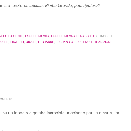
la mia attenzione…
Scusa, Bimbo Grande, puoi ripetere?
ZO ALLA GENTE
,
ESSERE MAMMA
,
ESSERE MAMMA DI MASCHIO
\
TAGGED:
OCCHE
,
FRATELLI
,
GIOCHI
,
IL GRANDE
,
IL GRANDICELLO
,
TIMORI
,
TRADIZIONI
OMMENTS
duti su un tappeto a gambe incrociate, macinano partite a carte, fra