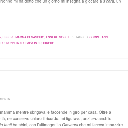
 Nonno mi ha detto che un giorno mi insegna a giocare a
s’cera
, un
A
,
ESSERE MAMMA DI MASCHIO
,
ESSERE MOGLIE
\
TAGGED:
COMPLEANNI
,
LLO
,
NONNI IN 3D
,
PAPÀ IN 3D
,
RIDERE
MMENTS
mia mamma mentre sbrigava le faccende in giro per casa. Oltre a
là, ne conservo chiaro il ricordo: mi figuravo, anzi
ero
anch’io
o tanti
bambini, con l’ultimogenito
Giovanni
che mi faceva impazzire