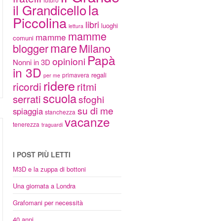
la
il Grandicello
Piccolina
libri
luoghi
lettura
mamme
mamme
comuni
mare
blogger
Milano
Papà
opinioni
Nonni in 3D
in 3D
regali
primavera
per me
ridere
ricordi
ritmi
scuola
serrati
sfoghi
su di me
spiaggia
stanchezza
vacanze
tenerezza
traguardi
I POST PIÙ LETTI
M3D e la zuppa di bottoni
Una giornata a Londra
Grafomani per necessità
40 anni