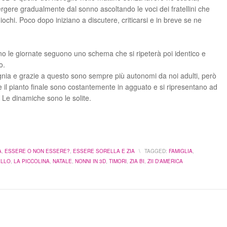
gere gradualmente dal sonno ascoltando le voci dei fratellini che
ochi. Poco dopo iniziano a discutere, criticarsi e in breve se ne
ano le giornate seguono uno schema che si ripeterà poi identico e
o.
nia e grazie a questo sono sempre più autonomi da noi adulti, però
ssa e il pianto finale sono costantemente in agguato e si ripresentano ad
i. Le dinamiche sono le solite.
A
,
ESSERE O NON ESSERE?
,
ESSERE SORELLA E ZIA
\
TAGGED:
FAMIGLIA
,
ELLO
,
LA PICCOLINA
,
NATALE
,
NONNI IN 3D
,
TIMORI
,
ZIA BI
,
ZII D'AMERICA