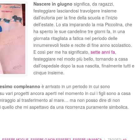
Nascere in giugno
significa, da ragazzi,
festeggiare lasciandosi travolgere insieme
dall’euforia per la fine della scuola e l’inizio
dell’estate. Lo sta imparando la mia Piccolina, che
ha spento le sue candeline tre giorni fa, in una
giornata ritagliata a fatica nel periodo delle
innumerevoli feste e recite di fine anno scolastico.
E così per me ha significato,
sette anni fa
,
festeggiare nel modo più bello, tornando a casa
dall’ospedale dopo la sua nascita, finalmente tutti e
cinque insieme.
esimo compleanno
è arrivato in un periodo in cui sono
 vari progetti ancora aperti nel momento in cui i figli sono a casa
iraggio al trasferimento al mare… ma non posso dire di non
di quello che mi aspettavo da una ricorrenza puramente simbolica.
A
,
ESSERE MOGLIE
,
ESSERE O NON ESSERE?
,
ESSERE UN'AMICA
\
TAGGED:
40