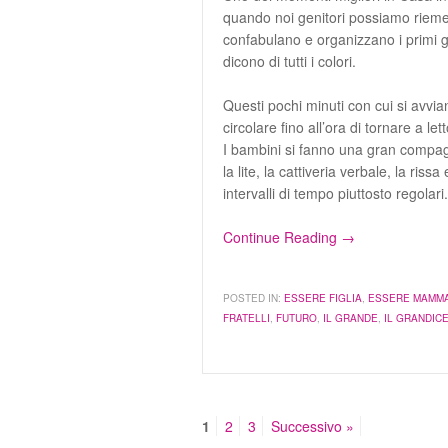
quando noi genitori possiamo riemer
confabulano e organizzano i primi gi
dicono di tutti i colori.
Questi pochi minuti con cui si avvi
circolare fino all’ora di tornare a lett
I bambini si fanno una gran compag
la lite, la cattiveria verbale, la ri
intervalli di tempo piuttosto regolar
Continue Reading →
POSTED IN:
ESSERE FIGLIA
,
ESSERE MAMM
FRATELLI
,
FUTURO
,
IL GRANDE
,
IL GRANDIC
1
2
3
Successivo »