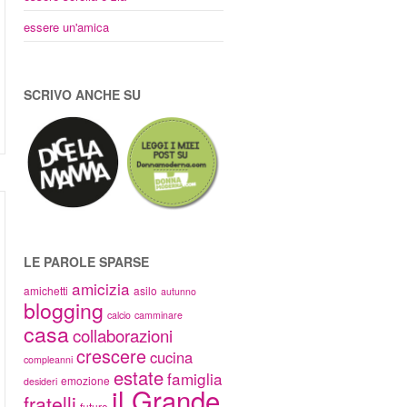
essere un'amica
SCRIVO ANCHE SU
LE PAROLE SPARSE
amicizia
amichetti
asilo
autunno
blogging
calcio
camminare
casa
collaborazioni
crescere
cucina
compleanni
estate
famiglia
emozione
desideri
il Grande
fratelli
futuro