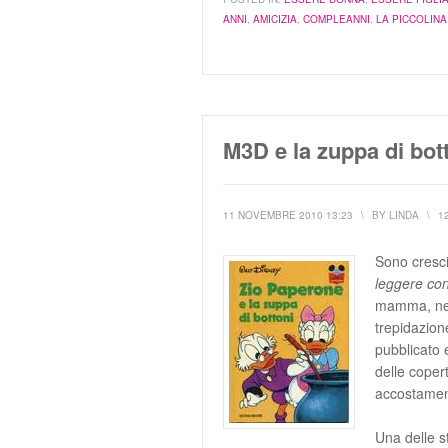
ANNI
,
AMICIZIA
,
COMPLEANNI
,
LA PICCOLINA
M3D e la zuppa di bot
11 NOVEMBRE 2010 13:23
\
BY
LINDA
\
1
Sono cresci
leggere co
mamma, ne 
trepidazion
pubblicato 
delle copert
accostamen
Una delle s