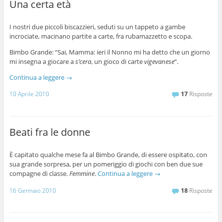
Una certa età
I nostri due piccoli biscazzieri, seduti su un tappeto a gambe
incrociate, macinano partite a carte, fra rubamazzetto e scopa.
Bimbo Grande: “Sai, Mamma: ieri il Nonno mi ha detto che un giorno
mi insegna a giocare a
s’cera
, un gioco di carte
vigevanese
“.
Continua a leggere
→
10 Aprile 2010
17
Risposte
Beati fra le donne
È capitato qualche mese fa al Bimbo Grande, di essere ospitato, con
sua grande sorpresa, per un pomeriggio di giochi con ben due sue
compagne di classe.
Femmine
.
Continua a leggere
→
16 Gennaio 2010
18
Risposte