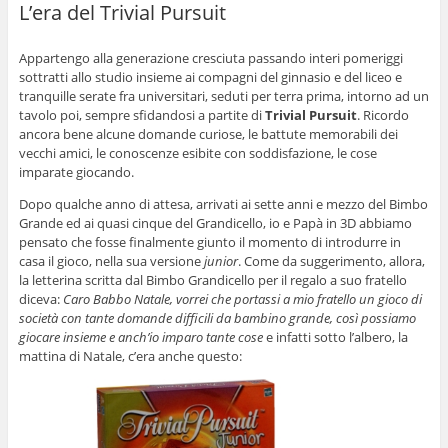
L’era del Trivial Pursuit
Appartengo alla generazione cresciuta passando interi pomeriggi
sottratti allo studio insieme ai compagni del ginnasio e del liceo e
tranquille serate fra universitari, seduti per terra prima, intorno ad un
tavolo poi, sempre sfidandosi a partite di
Trivial Pursuit
. Ricordo
ancora bene alcune domande curiose, le battute memorabili dei
vecchi amici, le conoscenze esibite con soddisfazione, le cose
imparate giocando.
Dopo qualche anno di attesa, arrivati ai sette anni e mezzo del Bimbo
Grande ed ai quasi cinque del Grandicello, io e Papà in 3D abbiamo
pensato che fosse finalmente giunto il momento di introdurre in
casa il gioco, nella sua versione
junior
. Come da suggerimento, allora,
la letterina scritta dal Bimbo Grandicello per il regalo a suo fratello
diceva:
Caro Babbo Natale, vorrei che portassi a mio fratello un gioco di
società con tante domande difficili da bambino grande, così possiamo
giocare insieme e anch’io imparo tante cose
e infatti sotto l’albero, la
mattina di Natale, c’era anche questo: