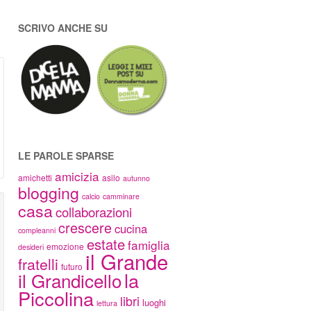
SCRIVO ANCHE SU
LE PAROLE SPARSE
amicizia
amichetti
asilo
autunno
blogging
calcio
camminare
casa
collaborazioni
crescere
cucina
compleanni
estate
famiglia
emozione
desideri
il Grande
fratelli
futuro
la
il Grandicello
Piccolina
libri
luoghi
lettura