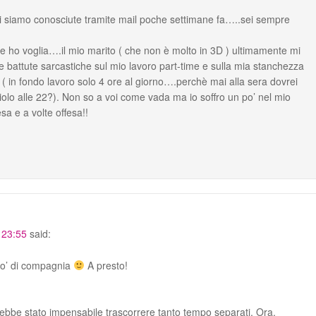
 siamo conosciute tramite mail poche settimane fa…..sei sempre
e ho voglia….il mio marito ( che non è molto in 3D ) ultimamente mi
sue battute sarcastiche sul mio lavoro part-time e sulla mia stanchezza
 in fondo lavoro solo 4 ore al giorno….perchè mai alla sera dovrei
lo alle 22?). Non so a voi come vada ma io soffro un po’ nel mio
a e a volte offesa!!
 23:55
said:
 po’ di compagnia
A presto!
rebbe stato impensabile trascorrere tanto tempo separati. Ora,