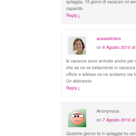
spiaggia, 15 giorni di vacanze mi se
capacità.
Reply
↓
acasadiclara
on
6 Agosto 2010 at
le vacanze sono arrivate anche per m
che se ne va bellamente in vacanza co
ufficio e adesso ce ne andiamo via 
Un abbraccio
Reply
↓
Anonymous
on
7 Agosto 2010 at
Qualche giorno fa in spiaggia ho c