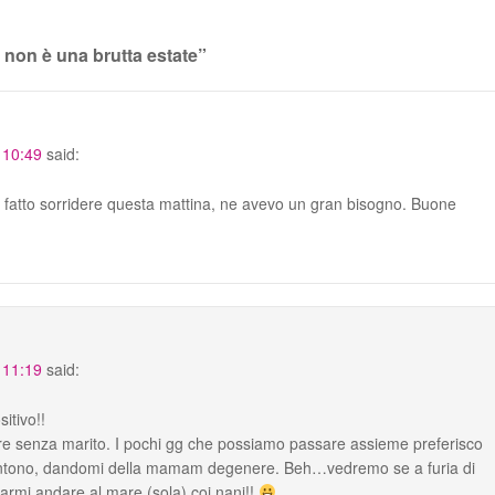
non è una brutta estate
”
 10:49
said:
i fatto sorridere questa mattina, ne avevo un gran bisogno. Buone
 11:19
said:
itivo!!
are senza marito. I pochi gg che possiamo passare assieme preferisco
issentono, dandomi della mamam degenere. Beh…vedremo se a furia di
farmi andare al mare (sola) coi nani!!