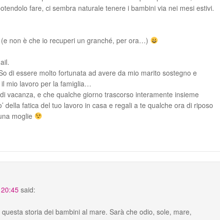
otendolo fare, ci sembra naturale tenere i bambini via nei mesi estivi.
(e non è che io recuperi un granché, per ora…)
ail.
. So di essere molto fortunata ad avere da mio marito sostegno e
il mio lavoro per la famiglia…
 di vacanza, e che qualche giorno trascorso interamente insieme
 della fatica del tuo lavoro in casa e regali a te qualche ora di riposo
na moglie
 20:45
said:
 questa storia dei bambini al mare. Sarà che odio, sole, mare,