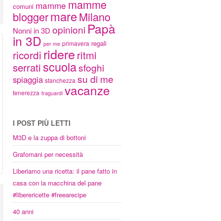
mamme
mamme
comuni
mare
blogger
Milano
Papà
opinioni
Nonni in 3D
in 3D
regali
primavera
per me
ridere
ricordi
ritmi
scuola
serrati
sfoghi
su di me
spiaggia
stanchezza
vacanze
tenerezza
traguardi
I POST PIÙ LETTI
M3D e la zuppa di bottoni
Grafomani per necessità
Liberiamo una ricetta: il pane fatto in
casa con la macchina del pane
#liberericette #freearecipe
40 anni