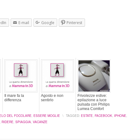
edIn
E-mail
Google
Pinterest
Il mare fa la
Agosto e non
Frivolezze estive:
differenza
sentirlo
epilazione a luce
pulsata con Philips
Lumea Comfort
ELO DEL FOCOLARE
,
ESSERE MOGLIE
\
TAGGED:
ESTATE
,
FACEBOOK
,
IPHONE
,
,
RIDERE
,
SPIAGGIA
,
VACANZE