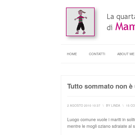
HOME
CONTATTI
ABOUT ME
Tutto sommato non è u
2 AGOSTO 2010 10:37
\
BY
LINDA
\
15 C
Luogo comune vuole i mariti in solitu
mentre le mogli oziano sdraiate al s