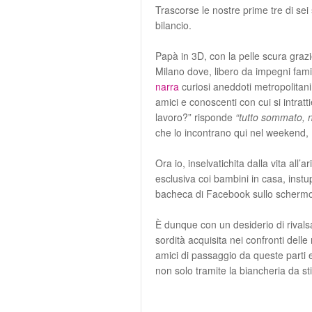
Trascorse le nostre prime tre di sei
bilancio.
Papà in 3D, con la pelle scura grazi
Milano dove, libero da impegni familia
narra
curiosi aneddoti metropolitani, 
amici e conoscenti con cui si intrat
lavoro?” risponde
“tutto sommato, n
che lo incontrano qui nel weekend,
Ora io, inselvatichita dalla vita all’a
esclusiva coi bambini in casa, instup
bacheca di Facebook sullo schermo 
È dunque con un desiderio di rivalsa 
sordità acquisita nei confronti dell
amici di passaggio da queste parti e 
non solo tramite la biancheria da sti