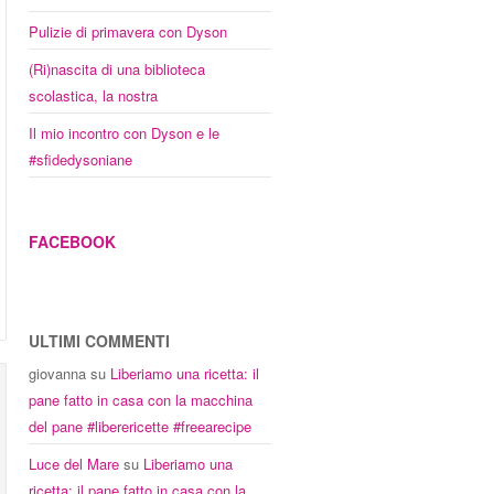
Pulizie di primavera con Dyson
(Ri)nascita di una biblioteca
scolastica, la nostra
Il mio incontro con Dyson e le
#sfidedysoniane
FACEBOOK
ULTIMI COMMENTI
giovanna
su
Liberiamo una ricetta: il
pane fatto in casa con la macchina
del pane #liberericette #freearecipe
Luce del Mare
su
Liberiamo una
ricetta: il pane fatto in casa con la