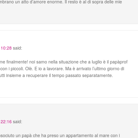
mbrano un atto d’amore enorme. Il resto è al di sopra delle mie
 10:28
said:
e finalmente! noi samo nella situazione che a luglio è il papàprof
n i piccoli. Olè. E io a lavorare. Ma è arrivato l’ultimo giorno di
tutti insieme a recuperare il tempo passato separatamente.
 22:16
said:
onsociuto un papà che ha preso un appartamento al mare con i