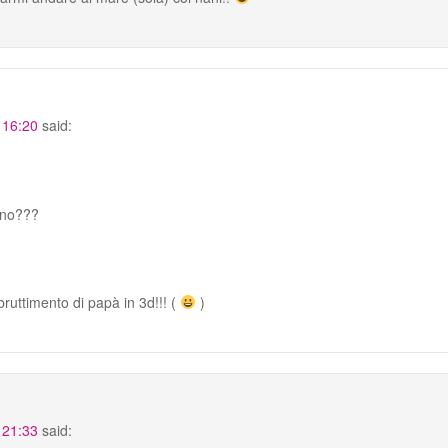
 16:20
said:
, no???
imbruttimento di papà in 3d!!! (
)
 21:33
said: