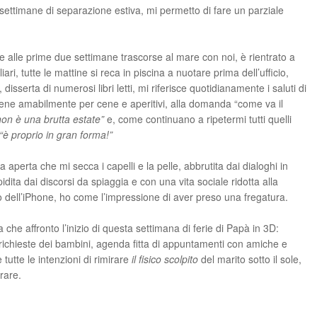
 settimane di separazione estiva, mi permetto di fare un parziale
e alle prime due settimane trascorse al mare con noi, è rientrato a
ri, tutte le mattine si reca in piscina a nuotare prima dell’ufficio,
disserta di numerosi libri letti, mi riferisce quotidianamente i saluti di
tiene amabilmente per cene e aperitivi, alla domanda “come va il
on è una brutta estate”
e, come continuano a ripetermi tutti quelli
“è proprio in gran forma!”
ria aperta che mi secca i capelli e la pelle, abbrutita dai dialoghi in
idita dai discorsi da spiaggia e con una vita sociale ridotta alla
dell’iPhone, ho come l’impressione di aver preso una fregatura.
che affronto l’inizio di questa settimana di ferie di Papà in 3D:
e richieste dei bambini, agenda fitta di appuntamenti con amiche e
tutte le intenzioni di rimirare
il fisico scolpito
del marito sotto il sole,
rare.