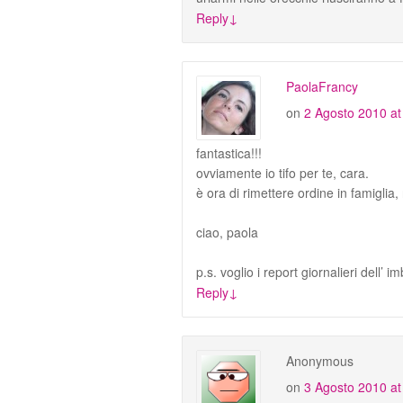
Reply
↓
PaolaFrancy
on
2 Agosto 2010 at
fantastica!!!
ovviamente io tifo per te, cara.
è ora di rimettere ordine in famiglia
ciao, paola
p.s. voglio i report giornalieri dell’ 
Reply
↓
Anonymous
on
3 Agosto 2010 at