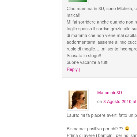
Ciao mamma in 3D, sono Michela, ci
mitica!!
Mi fai sorridere anche quando non n
toglie spesso il sorriso grazie alle 
di mamma che non viene mai capita (
addormentarmi assieme al mio cuccio
ruolo di moglie…..mi sento incompres
Scusate lo sfogo!!
buone vacanze a tutti
Reply
↓
Mammain3D
on
3 Agosto 2010 at
Laura: mi fa piacere averti fatto un
Bismama: positivo per chi???
Prima di avere i bambini, per noi sa