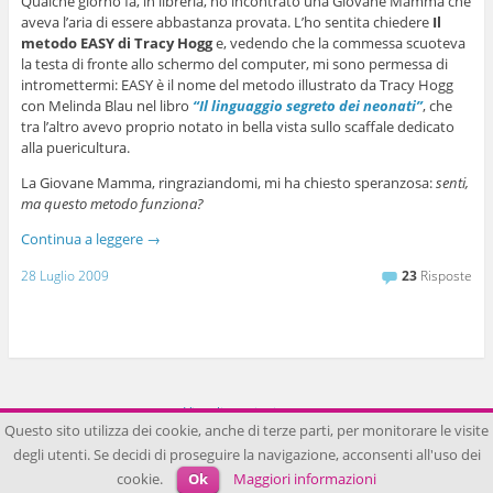
Qualche giorno fa, in libreria, ho incontrato una Giovane Mamma che
aveva l’aria di essere abbastanza provata. L’ho sentita chiedere
Il
metodo EASY di Tracy Hogg
e, vedendo che la commessa scuoteva
la testa di fronte allo schermo del computer, mi sono permessa di
intromettermi: EASY è il nome del metodo illustrato da Tracy Hogg
con Melinda Blau nel libro
“Il linguaggio segreto dei neonati”
, che
tra l’altro avevo proprio notato in bella vista sullo scaffale dedicato
alla puericultura.
La Giovane Mamma, ringraziandomi, mi ha chiesto speranzosa:
senti,
ma questo metodo funziona?
Continua a leggere
→
28 Luglio 2009
23
Risposte
Visualizza sito intero
Questo sito utilizza dei cookie, anche di terze parti, per monitorare le visite
Funziona grazie a WordPress
degli utenti. Se decidi di proseguire la navigazione, acconsenti all'uso dei
cookie.
Ok
Maggiori informazioni