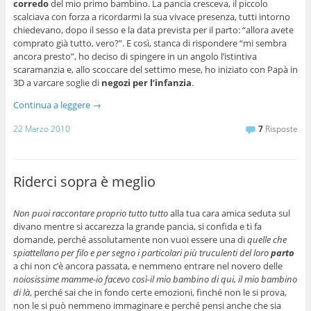
corredo
del mio primo bambino. La pancia cresceva, il piccolo
scalciava con forza a ricordarmi la sua vivace presenza, tutti intorno
chiedevano, dopo il sesso e la data prevista per il parto: “allora avete
comprato già tutto, vero?”. E così, stanca di rispondere “mi sembra
ancora presto”, ho deciso di spingere in un angolo l’istintiva
scaramanzia e, allo scoccare del settimo mese, ho iniziato con Papà in
3D a varcare soglie di
negozi per l’infanzia
.
Continua a leggere
→
22 Marzo 2010
7
Risposte
Riderci sopra è meglio
Non puoi raccontare proprio tutto tutto
alla tua cara amica seduta sul
divano mentre si accarezza la grande pancia, si confida e ti fa
domande, perché assolutamente non vuoi essere una di
quelle che
spiattellano per filo e per segno i particolari più truculenti del loro
parto
a chi non c’è ancora passata, e nemmeno entrare nel novero delle
noiosissime mamme-io facevo così-il mio bambino di qui, il mio bambino
di là
, perché sai che in fondo certe emozioni, finché non le si prova,
non le si può nemmeno immaginare e perché pensi anche che sia