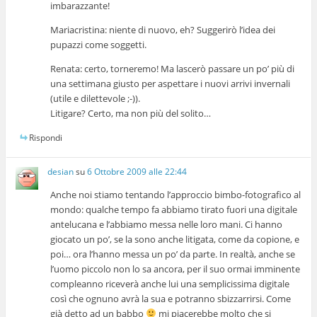
imbarazzante!
Mariacristina: niente di nuovo, eh? Suggerirò l’idea dei
pupazzi come soggetti.
Renata: certo, torneremo! Ma lascerò passare un po’ più di
una settimana giusto per aspettare i nuovi arrivi invernali
(utile e dilettevole ;-)).
Litigare? Certo, ma non più del solito…
Rispondi
desian
su
6 Ottobre 2009 alle 22:44
Anche noi stiamo tentando l’approccio bimbo-fotografico al
mondo: qualche tempo fa abbiamo tirato fuori una digitale
antelucana e l’abbiamo messa nelle loro mani. Ci hanno
giocato un po’, se la sono anche litigata, come da copione, e
poi… ora l’hanno messa un po’ da parte. In realtà, anche se
l’uomo piccolo non lo sa ancora, per il suo ormai imminente
compleanno riceverà anche lui una semplicissima digitale
così che ognuno avrà la sua e potranno sbizzarrirsi. Come
già detto ad un babbo
mi piacerebbe molto che si