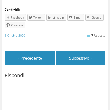
Condividi:
Facebook
Twitter
LinkedIn
E-mail
Google
Pinterest
5 Ottobre 2009
7
Risposte
« Precedente
Successivo »
Rispondi