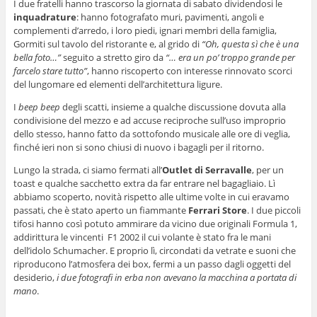
I due fratelli hanno trascorso la giornata di sabato dividendosi le
inquadrature
: hanno fotografato muri, pavimenti, angoli e
complementi d’arredo, i loro piedi, ignari membri della famiglia,
Gormiti sul tavolo del ristorante e, al grido di
“Oh, questa sì che è una
bella foto…”
seguito a stretto giro da
“… era un po’
troppo grande per
farcelo stare tutto”
, hanno riscoperto con interesse rinnovato scorci
del lungomare ed elementi dell’architettura ligure.
I
beep beep
degli scatti, insieme a qualche discussione dovuta alla
condivisione del mezzo e ad accuse reciproche sull’uso improprio
dello stesso, hanno fatto da sottofondo musicale alle ore di veglia,
finché ieri non si sono chiusi di nuovo i bagagli per il ritorno.
Lungo la strada, ci siamo fermati all’
Outlet di Serravalle
, per un
toast e qualche sacchetto extra da far entrare nel bagagliaio. Lì
abbiamo scoperto, novità rispetto alle ultime volte in cui eravamo
passati, che è stato aperto un fiammante
Ferrari Store
. I due piccoli
tifosi hanno così potuto ammirare da vicino due originali Formula 1,
addirittura le vincenti F1 2002 il cui volante è stato fra le mani
dell’idolo Schumacher. E proprio lì, circondati da vetrate e suoni che
riproducono l’atmosfera dei box, fermi a un passo dagli oggetti del
desiderio,
i due fotografi in erba non avevano la macchina a portata di
mano
.