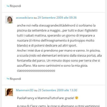
Rispondi
acasadiclara
su
29 Settembre 2009 alle 09:36
anche noi nella stessagrandecittàdelnord ci sorbiamo la
piscina da settembre a maggio…per tutti e due i figlioletti
tutti i sabati mattina, sperando un giorno di imparare a
nuotare (il ritmo dell’insegnamento è purtroppo molto
blando) e di potersi dedicare ad altri sport.
Anche i miei due si prendono per mano e vanno. In piscina,
a scuola (nido ed elementari entrano dalla stessa porta), alla
fontanella del parco. Un minuto dopo sono per terra che si
azzuffano. Ma sono carinissimi e sono la mia gioia.
ciaoooooooooooooooooo
Rispondi
Mammain3D
su
29 Settembre 2009 alle 13:30
PaolaFrancy e MammaTuttoFare: grazie!
A casa di Clara: certo, le risse si alternano a ritmi vertiginosi