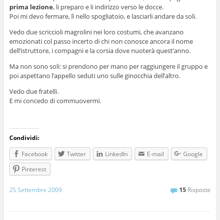
prima lezione
, li preparo e li indirizzo verso le docce.
Poi mi devo fermare, lì nello spogliatoio, e lasciarli andare da soli.
Vedo due scriccioli magrolini nei loro costumi, che avanzano
emozionati col passo incerto di chi non conosce ancora il nome
dell’istruttore, i compagni e la corsia dove nuoterà quest’anno.
Ma non sono soli: si prendono per mano per raggiungere il gruppo e
poi aspettano l’appello seduti uno sulle ginocchia dell’altro.
Vedo due fratelli.
E mi concedo di commuovermi.
Condividi:
Facebook
Twitter
LinkedIn
E-mail
Google
Pinterest
25 Settembre 2009
15
Risposte