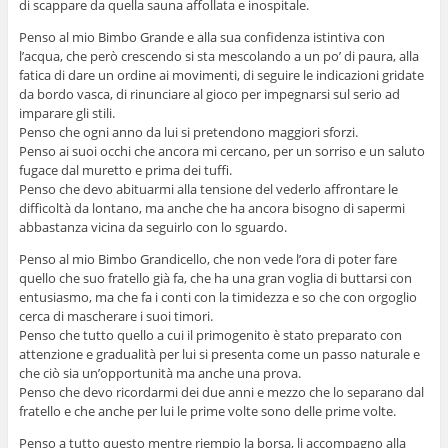
di scappare da quella sauna affollata e inospitale.
Penso al mio Bimbo Grande e alla sua confidenza istintiva con
l’acqua, che però crescendo si sta mescolando a un po’ di paura, alla
fatica di dare un ordine ai movimenti, di seguire le indicazioni gridate
da bordo vasca, di rinunciare al gioco per impegnarsi sul serio ad
imparare gli stili.
Penso che ogni anno da lui si pretendono maggiori sforzi.
Penso ai suoi occhi che ancora mi cercano, per un sorriso e un saluto
fugace dal muretto e prima dei tuffi.
Penso che devo abituarmi alla tensione del vederlo affrontare le
difficoltà da lontano, ma anche che ha ancora bisogno di sapermi
abbastanza vicina da seguirlo con lo sguardo.
Penso al mio Bimbo Grandicello, che non vede l’ora di poter fare
quello che suo fratello già fa, che ha una gran voglia di buttarsi con
entusiasmo, ma che fa i conti con la timidezza e so che con orgoglio
cerca di mascherare i suoi timori.
Penso che tutto quello a cui il primogenito è stato preparato con
attenzione e gradualità per lui si presenta come un passo naturale e
che ciò sia un’opportunità ma anche una prova.
Penso che devo ricordarmi dei due anni e mezzo che lo separano dal
fratello e che anche per lui le prime volte sono delle prime volte.
Penso a tutto questo mentre riempio la borsa, li accompagno alla