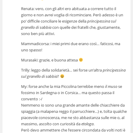
Renata: vero, con gli altri ero abituata a correre tutto il
giorno e non avrei voglia di ricominciare. Però adesso è un
po’ difficile conciliare le esigenze della
principessina sul
granello di sabbia
con quelle dei fratelli che, giustamente,
sono ben più attivi.
Mammadicorsa: i miei primi due erano così… faticosi, ma
uno spasso!
Murasaki: grazie, e buona attesa
Trilly: leggo della solidarietà… sei forse un’altra
principessina
sul granello di sabbia
?
My: forse anche la mia Piccolina terrebbe meno
il muso
se
fossimo in Sardegna o in Corsica… ma questo passa il
convento :-/
Nemmeno io sono una grande amante delle chiacchiere da
spiaggia (a malapena reggo il parrucchiere…) e, tolta qualche
piacevole conoscenza, me ne sto abbastanza sulle mie o, al
massimo, ascolto con curiosità da
etologa
.
Però devo ammettere che l’essere circondata da volti noti è