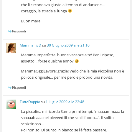
che li circondava giusto al tempo di andarsene…
coraggio, la strada e’ lunga
Buon mare!
Rispondi
Mammain3D
su
30 Giugno 2009 alle 21:10
Mamma Imperfetta: buone vacanze a te! Per il riposo,
aspetto… forse qualche anno?
MammaOggiLavora: grazie! Vedo che la mia Piccolina non è
poi così originale… per me però è proprio una novità.
Rispondi
TuttoDoppio
su
1 Luglio 2009 alle 22:48
La piccolina mi ricorda Samu primi tempi. “maaaammaaa la
saaaaabiaaa nei pieeeediiii che schiiiifoooo…”. Il solito
schizzinoso…
Poi non so. Di punto in bianco se l’è fatta passare.