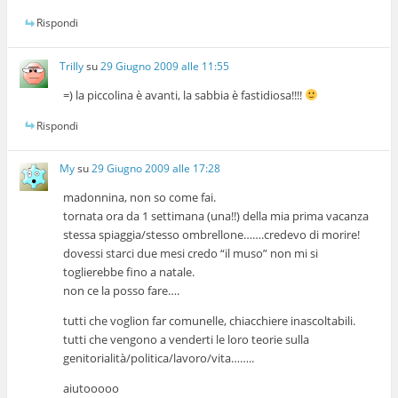
Rispondi
Trilly
su
29 Giugno 2009 alle 11:55
=) la piccolina è avanti, la sabbia è fastidiosa!!!!
Rispondi
My
su
29 Giugno 2009 alle 17:28
madonnina, non so come fai.
tornata ora da 1 settimana (una!!) della mia prima vacanza
stessa spiaggia/stesso ombrellone…….credevo di morire!
dovessi starci due mesi credo “il muso” non mi si
toglierebbe fino a natale.
non ce la posso fare….
tutti che voglion far comunelle, chiacchiere inascoltabili.
tutti che vengono a venderti le loro teorie sulla
genitorialità/politica/lavoro/vita……..
aiutooooo