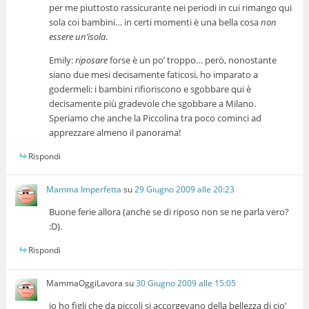
per me piuttosto rassicurante nei periodi in cui rimango qui
sola coi bambini… in certi momenti è una bella cosa
non
essere un’isola
.
Emily:
riposare
forse è un po’ troppo… però, nonostante
siano due mesi decisamente faticosi, ho imparato a
godermeli: i bambini rifioriscono e sgobbare qui è
decisamente più gradevole che sgobbare a Milano.
Speriamo che anche la Piccolina tra poco cominci ad
apprezzare almeno il panorama!
Rispondi
Mamma Imperfetta
su
29 Giugno 2009 alle 20:23
Buone ferie allora (anche se di riposo non se ne parla vero?
:D).
Rispondi
MammaOggiLavora
su
30 Giugno 2009 alle 15:05
io ho figli che da piccoli si accorgevano della bellezza di cio’