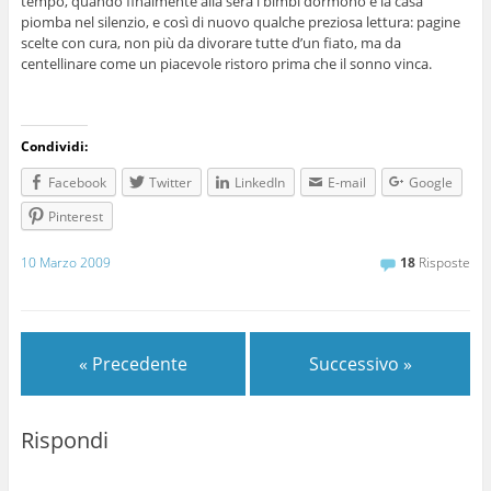
tempo, quando finalmente alla sera i bimbi dormono e la casa
piomba nel silenzio, e così di nuovo qualche preziosa lettura: pagine
scelte con cura, non più da divorare tutte d’un fiato, ma da
centellinare come un piacevole ristoro prima che il sonno vinca.
Condividi:
Facebook
Twitter
LinkedIn
E-mail
Google
Pinterest
10 Marzo 2009
18
Risposte
« Precedente
Successivo »
Rispondi