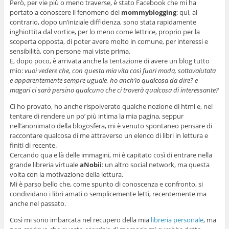
Però, per vie più o meno traverse, è stato Facebook che mi ha
portato a conoscere il fenomeno del
mommyblogging
: qui, al
contrario, dopo un’iniziale diffidenza, sono stata rapidamente
inghiottita dal vortice, per lo meno come lettrice, proprio per la
scoperta opposta, di poter avere molto in comune, per interessi e
sensibilità, con persone mai viste prima.
E, dopo poco, è arrivata anche la tentazione di avere un blog tutto
mio:
vuoi vedere che, con questa mia vita così fuori moda, sottovalutata
e apparentemente sempre uguale, ho anch’io qualcosa da dire? e
magari ci sarà persino qualcuno che ci troverà qualcosa di interessante?
Ci ho provato, ho anche rispolverato qualche nozione di html e, nel
tentare di rendere un po’ più intima la mia pagina, seppur
nell’anonimato della blogosfera, mi è venuto spontaneo pensare di
raccontare qualcosa di me attraverso un elenco di libri in lettura e
finiti di recente.
Cercando qua e là delle immagini, mi è capitato così di entrare nella
grande libreria virtuale
aNobii
: un altro social network, ma questa
volta con la motivazione della lettura.
Mi è parso bello che, come spunto di conoscenza e confronto, si
condividano i libri amati o semplicemente letti, recentemente ma
anche nel passato.
Così mi sono imbarcata nel recupero della mia
libreria personale
, ma