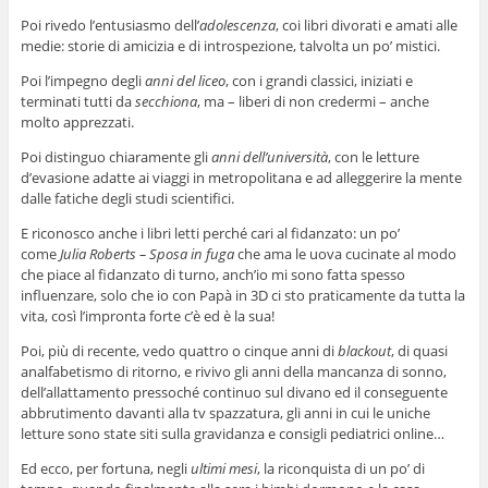
Poi rivedo l’entusiasmo dell’
adolescenza
, coi libri divorati e amati alle
medie: storie di amicizia e di introspezione, talvolta un po’ mistici.
Poi l’impegno degli
anni del liceo
, con i grandi classici, iniziati e
terminati tutti da
secchiona
, ma – liberi di non credermi – anche
molto apprezzati.
Poi distinguo chiaramente gli
anni dell’università
, con le letture
d’evasione adatte ai viaggi in metropolitana e ad alleggerire la mente
dalle fatiche degli studi scientifici.
E riconosco anche i libri letti perché cari al fidanzato: un po’
come
Julia Roberts – Sposa in fuga
che ama le uova cucinate al modo
che piace al fidanzato di turno, anch’io mi sono fatta spesso
influenzare, solo che io con Papà in 3D ci sto praticamente da tutta la
vita, così l’impronta forte c’è ed è la sua!
Poi, più di recente, vedo quattro o cinque anni di
blackout
, di quasi
analfabetismo di ritorno, e rivivo gli anni della mancanza di sonno,
dell’allattamento pressoché continuo sul divano ed il conseguente
abbrutimento davanti alla tv spazzatura, gli anni in cui le uniche
letture sono state siti sulla gravidanza e consigli pediatrici online…
Ed ecco, per fortuna, negli
ultimi mesi
, la riconquista di un po’ di