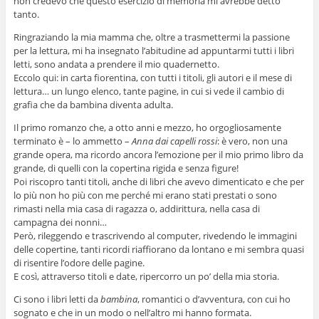
non credevo che questo esercizio di memoria mi avrebbe detto
tanto.
Ringraziando la mia mamma che, oltre a trasmettermi la passione
per la lettura, mi ha insegnato l’abitudine ad appuntarmi tutti i libri
letti, sono andata a prendere il mio quadernetto.
Eccolo qui: in carta fiorentina, con tutti i titoli, gli autori e il mese di
lettura… un lungo elenco, tante pagine, in cui si vede il cambio di
grafia che da bambina diventa adulta.
Il primo romanzo che, a otto anni e mezzo, ho orgogliosamente
terminato è – lo ammetto –
Anna dai capelli rossi
: è vero, non una
grande opera, ma ricordo ancora l’emozione per il mio primo libro da
grande, di quelli con la copertina rigida e senza figure!
Poi riscopro tanti titoli, anche di libri che avevo dimenticato e che per
lo più non ho più con me perché mi erano stati prestati o sono
rimasti nella mia casa di ragazza o, addirittura, nella casa di
campagna dei nonni…
Però, rileggendo e trascrivendo al computer, rivedendo le immagini
delle copertine, tanti ricordi riaffiorano da lontano e mi sembra quasi
di risentire l’odore delle pagine.
E così, attraverso titoli e date, ripercorro un po’ della mia storia.
Ci sono i libri letti da
bambina
, romantici o d’avventura, con cui ho
sognato e che in un modo o nell’altro mi hanno formata.