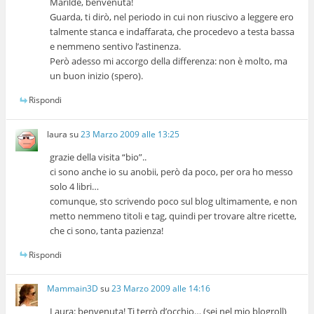
Marilde, benvenuta!
Guarda, ti dirò, nel periodo in cui non riuscivo a leggere ero
talmente stanca e indaffarata, che procedevo a testa bassa
e nemmeno sentivo l’astinenza.
Però adesso mi accorgo della differenza: non è molto, ma
un buon inizio (spero).
Rispondi
laura
su
23 Marzo 2009 alle 13:25
grazie della visita “bio”..
ci sono anche io su anobii, però da poco, per ora ho messo
solo 4 libri…
comunque, sto scrivendo poco sul blog ultimamente, e non
metto nemmeno titoli e tag, quindi per trovare altre ricette,
che ci sono, tanta pazienza!
Rispondi
Mammain3D
su
23 Marzo 2009 alle 14:16
Laura: benvenuta! Ti terrò d’occhio… (sei nel mio blogroll)