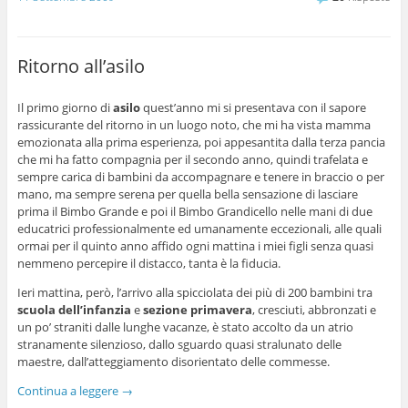
Ritorno all’asilo
Il primo giorno di
asilo
quest’anno mi si presentava con il sapore
rassicurante del ritorno in un luogo noto, che mi ha vista mamma
emozionata alla prima esperienza, poi appesantita dalla terza pancia
che mi ha fatto compagnia per il secondo anno, quindi trafelata e
sempre carica di bambini da accompagnare e tenere in braccio o per
mano, ma sempre serena per quella bella sensazione di lasciare
prima il Bimbo Grande e poi il Bimbo Grandicello nelle mani di due
educatrici professionalmente ed umanamente eccezionali, alle quali
ormai per il quinto anno affido ogni mattina i miei figli senza quasi
nemmeno percepire il distacco, tanta è la fiducia.
Ieri mattina, però, l’arrivo alla spicciolata dei più di 200 bambini tra
scuola dell’infanzia
e
sezione primavera
, cresciuti, abbronzati e
un po’ straniti dalle lunghe vacanze, è stato accolto da un atrio
stranamente silenzioso, dallo sguardo quasi stralunato delle
maestre, dall’atteggiamento disorientato delle commesse.
Continua a leggere
→