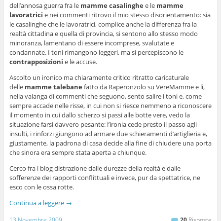
dell’annosa guerra fra le
mamme casalinghe
e le
mamme
lavoratrici
e nei commenti ritrovo il mio stesso disorientamento: sia
le casalinghe che le lavoratrici, complice anche la differenza fra la
realtà cittadina e quella di provincia, si sentono allo stesso modo
minoranza, lamentano di essere incomprese, svalutate e
condannate. I toni rimangono leggeri, ma si percepiscono le
contrapposizioni
e le accuse.
Ascolto un ironico ma chiaramente critico ritratto caricaturale
delle
mamme talebane
fatto da Raperonzolo su VereMamme e lì,
nella valanga di commenti che seguono, sento salire i toni e, come
sempre accade nelle risse, in cui non si riesce nemmeno a riconoscere
il momento in cui dallo scherzo si passi alle botte vere, vedo la
situazione farsi davvero pesante: l’ironia cede presto il passo agli
insulti, i rinforzi giungono ad armare due schieramenti d’artiglieria e,
giustamente, la padrona di casa decide alla fine di chiudere una porta
che sinora era sempre stata aperta a chiunque.
Cerco fra i blog distrazione dalle durezze della realtà e dalle
sofferenze dei rapporti conflittuali e invece, pur da spettatrice, ne
esco con le ossa rotte.
Continua a leggere
→
13 Novembre 2009
20
Risposte