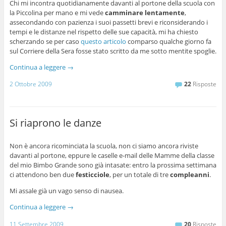
Chi mi incontra quotidianamente davanti al portone della scuola con
la Piccolina per mano e mi vede
camminare lentamente
,
assecondando con pazienza i suoi passetti brevi e riconsiderando i
tempi e le distanze nel rispetto delle sue capacità, mi ha chiesto
scherzando se per caso
questo articolo
comparso qualche giorno fa
sul Corriere della Sera fosse stato scritto da me sotto mentite spoglie.
Continua a leggere
→
2 Ottobre 2009
22
Risposte
Si riaprono le danze
Non è ancora ricominciata la scuola, non ci siamo ancora riviste
davanti al portone, eppure le caselle e-mail delle Mamme della classe
del mio Bimbo Grande sono già intasate: entro la prossima settimana
ci attendono ben due
festicciole
, per un totale di tre
compleanni
.
Mi assale già un vago senso di nausea.
Continua a leggere
→
11 Settembre 2009
20
Risposte