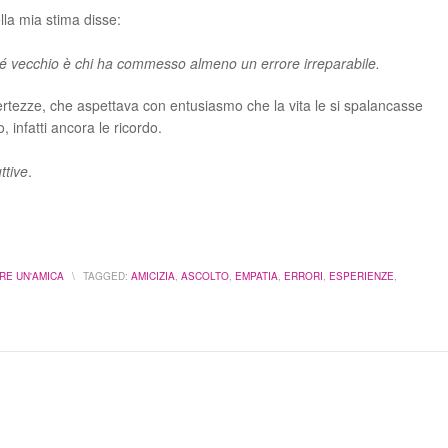
la mia stima disse:
hé vecchio è chi ha commesso almeno un errore irreparabile.
ertezze, che aspettava con entusiasmo che la vita le si spalancasse
 infatti ancora le ricordo.
uttive
.
RE UN'AMICA
\
TAGGED:
AMICIZIA
,
ASCOLTO
,
EMPATIA
,
ERRORI
,
ESPERIENZE
,