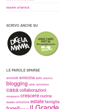
essere un'amica
SCRIVO ANCHE SU
LE PAROLE SPARSE
amicizia
amichetti
asilo
autunno
blogging
calcio
camminare
casa
collaborazioni
crescere
cucina
compleanni
estate
famiglia
emozione
desideri
il Grande
fratelli
futuro