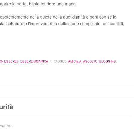
 aprire la porta, basta tendere una mano.
epotentemente nella quiete della quotidianità e porti con sé le
sfaccettature e l’imprevedibilità delle storie complicate, dei conflitti,
ON ESSERE?
,
ESSERE UN'AMICA
\
TAGGED:
AMICIZIA
,
ASCOLTO
,
BLOGGING
,
urità
OMMENTS