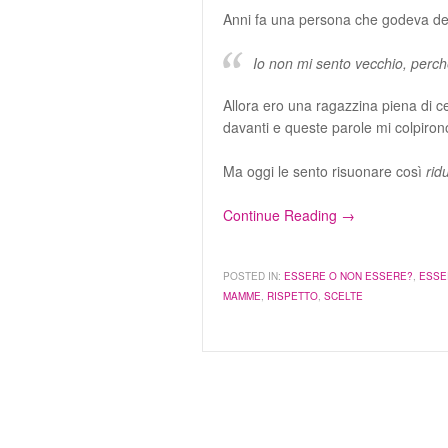
Anni fa una persona che godeva del
Io non mi sento vecchio, perc
Allora ero una ragazzina piena di c
davanti e queste parole mi colpirono,
Ma oggi le sento risuonare così
rid
Continue Reading →
POSTED IN:
ESSERE O NON ESSERE?
,
ESSE
MAMME
,
RISPETTO
,
SCELTE