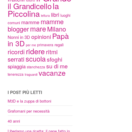
la
il Grandicello
Piccolina
libri
luoghi
lettura
mamme
mamme
comuni
mare
blogger
Milano
Papà
opinioni
Nonni in 3D
in 3D
regali
primavera
per me
ridere
ricordi
ritmi
scuola
serrati
sfoghi
su di me
spiaggia
stanchezza
vacanze
tenerezza
traguardi
I POST PIÙ LETTI
M3D e la zuppa di bottoni
Grafomani per necessità
40 anni
Liberiamo una ricetta: il pane fatto in