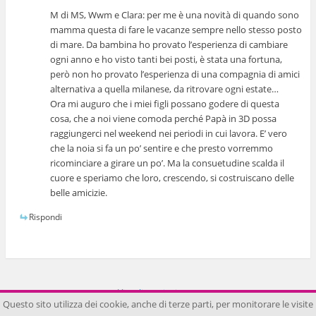
M di MS, Wwm e Clara: per me è una novità di quando sono
mamma questa di fare le vacanze sempre nello stesso posto
di mare. Da bambina ho provato l’esperienza di cambiare
ogni anno e ho visto tanti bei posti, è stata una fortuna,
però non ho provato l’esperienza di una compagnia di amici
alternativa a quella milanese, da ritrovare ogni estate…
Ora mi auguro che i miei figli possano godere di questa
cosa, che a noi viene comoda perché Papà in 3D possa
raggiungerci nel weekend nei periodi in cui lavora. E’ vero
che la noia si fa un po’ sentire e che presto vorremmo
ricominciare a girare un po’. Ma la consuetudine scalda il
cuore e speriamo che loro, crescendo, si costruiscano delle
belle amicizie.
Rispondi
Visualizza sito intero
Questo sito utilizza dei cookie, anche di terze parti, per monitorare le visite
Funziona grazie a WordPress