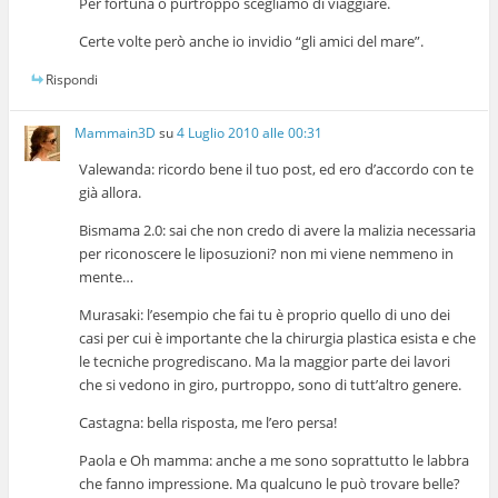
Per fortuna o purtroppo scegliamo di viaggiare.
Certe volte però anche io invidio “gli amici del mare”.
Rispondi
Mammain3D
su
4 Luglio 2010 alle 00:31
Valewanda: ricordo bene il tuo post, ed ero d’accordo con te
già allora.
Bismama 2.0: sai che non credo di avere la malizia necessaria
per riconoscere le liposuzioni? non mi viene nemmeno in
mente…
Murasaki: l’esempio che fai tu è proprio quello di uno dei
casi per cui è importante che la chirurgia plastica esista e che
le tecniche progrediscano. Ma la maggior parte dei lavori
che si vedono in giro, purtroppo, sono di tutt’altro genere.
Castagna: bella risposta, me l’ero persa!
Paola e Oh mamma: anche a me sono soprattutto le labbra
che fanno impressione. Ma qualcuno le può trovare belle?