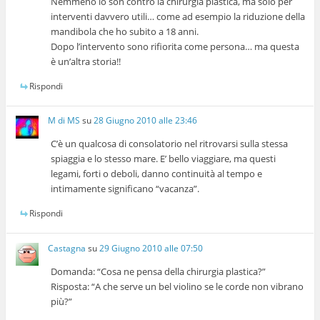
Nemmeno io son contro la chirurgia plastica, ma solo per
interventi davvero utili… come ad esempio la riduzione della
mandibola che ho subito a 18 anni.
Dopo l’intervento sono rifiorita come persona… ma questa
è un’altra storia!!
Rispondi
M di MS
su
28 Giugno 2010 alle 23:46
C’è un qualcosa di consolatorio nel ritrovarsi sulla stessa
spiaggia e lo stesso mare. E’ bello viaggiare, ma questi
legami, forti o deboli, danno continuità al tempo e
intimamente significano “vacanza”.
Rispondi
Castagna
su
29 Giugno 2010 alle 07:50
Domanda: “Cosa ne pensa della chirurgia plastica?”
Risposta: “A che serve un bel violino se le corde non vibrano
più?”