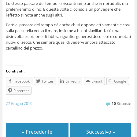
Lo stesso passare del tempo lo riscontriamo anche in noi adulti, ma
preferiremmo di no. E questa volta ci consola un po’ vedere che
l’effetto si nota anche sugli altri.
Però al passare del tempo c’è anche chi si oppone attivamente e così
sulla passerella verso il mare, insieme a bikini sfavillanti, c’è una
disinvolta esibizione di labbra rigonfie, generosi décolleté e connotati
nuovi di zecca. Che sembra quasi di vedervi ancora attaccato il
cartellino del prezzo.
Condividi:
Facebook
Twitter
LinkedIn
E-mail
Google
Pinterest
27 Giugno 2010
10
Risposte
« Precedente
Successivo »