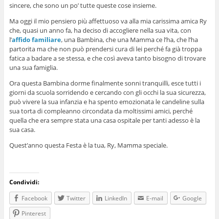
sincere, che sono un po’ tutte queste cose insieme.
Ma oggi il mio pensiero più affettuoso va alla mia carissima amica Ry
che, quasi un anno fa, ha deciso di accogliere nella sua vita, con
l’
affido familiare
, una Bambina, che una Mamma ce l’ha, che l’ha
partorita ma che non può prendersi cura di lei perché fa già troppa
fatica a badare a se stessa, e che così aveva tanto bisogno di trovare
una sua famiglia.
Ora questa Bambina dorme finalmente sonni tranquilli, esce tutti i
giorni da scuola sorridendo e cercando con gli occhi la sua sicurezza,
può vivere la sua infanzia e ha spento emozionata le candeline sulla
sua torta di compleanno circondata da moltissimi amici, perché
quella che era sempre stata una casa ospitale per tanti adesso è la
sua casa.
Quest’anno questa Festa è la tua, Ry, Mamma speciale.
Condividi:
Facebook
Twitter
LinkedIn
E-mail
Google
Pinterest