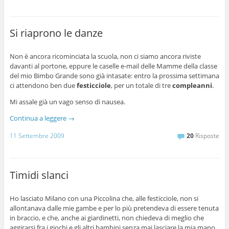
Si riaprono le danze
Non è ancora ricominciata la scuola, non ci siamo ancora riviste
davanti al portone, eppure le caselle e-mail delle Mamme della classe
del mio Bimbo Grande sono già intasate: entro la prossima settimana
ci attendono ben due
festicciole
, per un totale di tre
compleanni
.
Mi assale già un vago senso di nausea.
Continua a leggere
→
11 Settembre 2009
20
Risposte
Timidi slanci
Ho lasciato Milano con una Piccolina che, alle festicciole, non si
allontanava dalle mie gambe e per lo più pretendeva di essere tenuta
in braccio, e che, anche ai giardinetti, non chiedeva di meglio che
aggirarsi fra i giochi e gli altri bambini senza mai lasciare la mia mano.