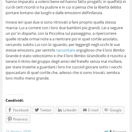
hanno imparato a volersi bene ed hanno fatto progetti, in quell’età in
cui di certi ricordi si ha pudore e in cui si pensa che la libertà debba
portare lontano dai luoghi e dalle emozioni dell’infanzia.
Invece ieri quei due si sono ritrovati a fare proprio quella stessa
marcia: Lui a correre con i loro due bambini più grandi, Lei a seguire
un po’ in disparte, con la Piccolina sul passeggino, a ripercorrere
quelle strade ormai note e a rientrare poi in quel cortile assolato,
cercando subito Lui con lo sguardo, per leggergli negli occhi le sue
stesse emozioni, per sentirlo
raccontare
orgoglioso che il loro Bimbo
Grande è stato velocissimo e che il loro Bimbo Grandicello è riuscito a
tenere il ritmo del gruppo degli amici del fratello senza mai mollare,
per stare insieme a guardare i loro tre cuccioli giocare sotto i vecchi
ippocastani di quel cortile che, adesso che si sono trovati, sembra
loro molto meno grande.
Condividi:
Facebook
Twitter
LinkedIn
E-mail
Google
Pinterest
25 Maggio 2009
8
Risposte